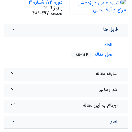
دوره 73، شماره 3
پاییز 1399
صفحه
489-497
فایل ها
XML
اصل مقاله
850.11 K
سابقه مقاله
هم رسانی
ارجاع به این مقاله
آمار