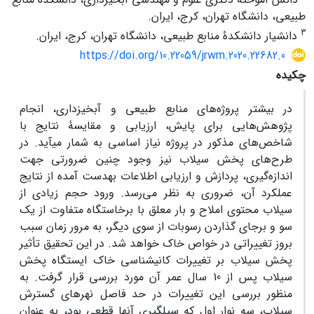
طبیعی، دانشگاه تهران، کرج، ایران.
3
دانشیار دانشکدۀ منابع طبیعی، دانشگاه تهران، کرج، ایران.
https://doi.org/10.22059/jrwm.2020.22682.0
چکیده
در بیشتر پروژه‌های منابع طبیعی و آبخیزداری، انجام
پژوهش‌هایی برای پایش، ارزیابی و مقایسۀ نتایج با
شاخص‌های مذکور در پروژه نیاز اساسی به شمار می­آید. در
طرح‌های پخش سیلاب نیز وجود چنین ضرورتی جهت
اندازه‌گیری، پردازش و ارزیابی اطلاعات به‏دست آمده از نتایج
عملکرد آن، ضروری به نظر می‌رسد. ورود حجم زیادی از
سیلاب محتوی املاح و بار معلق با برخاستگاه متفاوت از یک
سو و برجای گذاردن رسوبات از سوی دیگر، به مرور زمان سبب
بروز تغییراتی در خواص خاک خواهد شد. در این تحقیق تأثیر
پخش سیلاب بر تغییرات کانی­شناسی خاک ایستگاه پخش
سیلاب پس از 10 سال عمر آن مورد بررسی قرار گرفت. به
منظور بررسی این تغییرات در حد فاصل نهرهای گسترش
سیلاب، سه نوار اول که سیل­گیری آن­ها قطعی بود، به عنوان