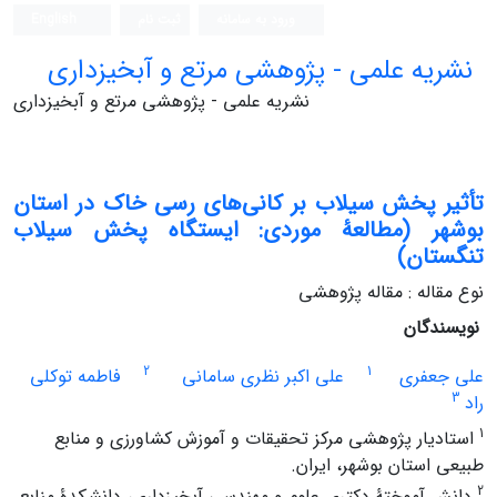
ورود به سامانه
ثبت نام
English
نشریه علمی - پژوهشی مرتع و آبخیزداری
نشریه علمی - پژوهشی مرتع و آبخیزداری
تأثیر پخش سیلاب بر کانی‌های رسی خاک‌ در استان
بوشهر (مطالعۀ موردی: ایستگاه پخش سیلاب
تنگستان)
نوع مقاله : مقاله پژوهشی
نویسندگان
2
1
علی جعفری
علی اکبر نظری سامانی
فاطمه توکلی
3
راد
1
استادیار پژوهشی مرکز تحقیقات و آموزش کشاورزی و منابع
طبیعی استان بوشهر، ایران.
2
دانش آموختۀ دکتری علوم و مهندسی آبخیزداری، دانشکدۀ منابع