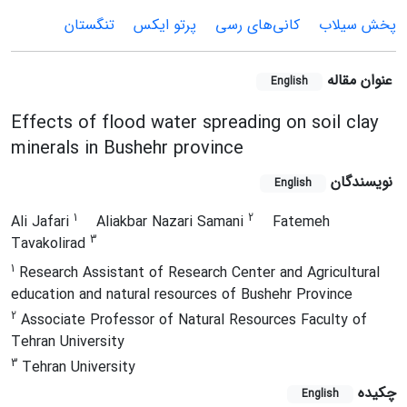
پخش سیلاب
کانی‌های رسی
پرتو ایکس
تنگستان
عنوان مقاله
English
Effects of flood water spreading on soil clay
minerals in Bushehr province
نویسندگان
English
1
2
Ali Jafari
Aliakbar Nazari Samani
Fatemeh
3
Tavakolirad
1
Research Assistant of Research Center and Agricultural
education and natural resources of Bushehr Province
2
Associate Professor of Natural Resources Faculty of
Tehran University
3
Tehran University
چکیده
English