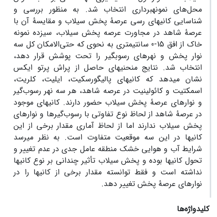
محل‌های نمونه­برداری انتخاب شد. به منظور بررسی و
شناسایی کانی­های رسی عرصۀ پخش سیلاب و مقایسۀ آن با
عرصۀ شاهد در مجاورت عرصه پخش سیلاب، سیزده نمونه
خاک از افق 15-0 سانتی­متری به نحوی که حتی‌الامکان کل سه
نوار پخش و نهرهای رسوب­گیر را تحت پوشش قرار دهد،
انتخاب شد. نتایج منحنی­های حاصل از پراش پرتو ایکس
نشان می­دهد که کانی­های پالیگورسکیت، ایلیت، کلریت،
اسمکتیت و کائولینیت در عرصه شاهد، هر سه نهر رسوب‌گیر
و نوارهای عرصۀ پخش سیلاب حضور دارند. کانی­های موجود
در عرصۀ شاهد از لحاظ نوع تفاوتی با رسوب‌گیرها و نوارهای
پخش سیلاب ندارند اما از لحاظ آماری مقدار برخی از این
کانی­ها در این سه موقعیت متفاوت است. به نظر می­رسد
شرایط آب و هوایی خشک منطقه عامل جدی در عدم تغییر و
تحول کانی­ها بوده و پخش سیلاب تأثیر چندانی بر نوع کانی­ها
نداشته است و فقط توانسته مقدار برخی از کانی­ها را در
نوارهای عرصۀ پخش تغییر دهد.
کلیدواژه‌ها