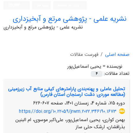
ورود به سامانه
ثبت نام
English
نشریه علمی - پژوهشی مرتع و آبخیزداری
نشریه علمی - پژوهشی مرتع و آبخیزداری
صفحه اصلی
فهرست مقالات
نویسنده =
یحیی اسماعیل‌پور
تعداد مقالات:
4
تحلیل عاملی و پهنه‌بندی پارامترهای کیفی منابع آب زیرزمینی
(مطالعه موردی: دشت ارسنجان استان فارس)
دوره 75، شماره 4، زمستان 1401، صفحه
607-626
https://doi.org/10.22059/jrwm.2022.346190.1673
بهمن کواری، یحیی اسماعیل‌پور، علی‌اکبر موسوی، ام البنین
بذرافشان، ارشک حلی ساز