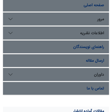
شاخص‌های تغییرپذیری جریان، حقابه زیست محیطی
صفحه اصلی
رودخانه در سطح زیرحوزه و در مقیاس زمانی ماهانه محاسبه
گردید که به‌این‌ترتیب سهم زیرحوزه‌های مختلف در تأمین
حقابه مشخص شده و می‌تواند جهت مدیریت حوزه‌های
مرور
آبخیز مدنظر قرار گیرد. نتایج نشان داد که روش منحنی تداوم
جریان Q95 بالاترین و تنانت اصلاح‌شده وزارت نیرو کمترین
اطلاعات نشریه
مقادیر را برآورد می‌کنند، برای مثال در آخرین ایستگاه (سیرا-
کرج) مقدار Q95 میانگین ماهانه 5/75 m3/s است درحالی‌که
راهنمای نویسندگان
مقدار میانگین برآورد شده از تنانت m3/s 2/35 می‌باشد.
درنهایت، مقادیر به‌دست‌آمده به‌وسیله روش منحنی تداوم
جریان به‌عنوان حد بالا و شاخص تغییرپذیری جریان به‌عنوان
ارسال مقاله
حد پایین حقابه رودخانه کرج به‌صورت ماهانه پیشنهاد شد.
داوران
تماس با ما
مقالات آماده انتشار