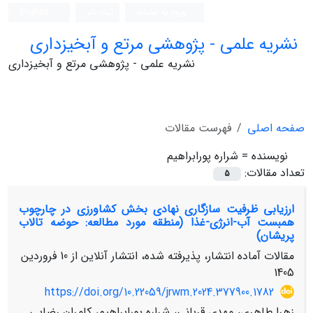
ورود به سامانه
ثبت نام
English
نشریه علمی - پژوهشی مرتع و آبخیزداری
نشریه علمی - پژوهشی مرتع و آبخیزداری
صفحه اصلی
فهرست مقالات
نویسنده =
شراره پورابراهیم
تعداد مقالات:
5
ارزیابی ظرفیت سازگاری نهادی بخش کشاورزی در چارچوب
همبست آب-انرژی-غذا (منطقه مورد مطالعه: حوضه تالاب
پریشان)
مقالات آماده انتشار، پذیرفته شده، انتشار آنلاین از
10 فروردین
1405
https://doi.org/10.22059/jrwm.2024.377900.1782
زهرا طاهری، مهدی قربانی، شراره پورابراهیم، کامران رضایی