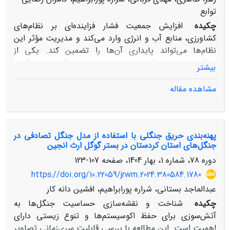
توابع
چکیده
افزایش جمعیت فشار فزاینده‌ای بر نظام‌های
کشاورزی، منابع آب و انرژی وارد می‌کند و مدیریت مؤثر این
نظام‌ها می‌تواند پایداری آن‌ها را تضمین کند. یکی از
ویژگی‌های اصلی یک ساختار پایدار، توانایی آن برای سازگاری
بیشتر
با تغییرات است. این پژوهش با هدف ارزیابی ظرفیت
سازگاری نهادیِ بخش کشاورزی در چارچوب همبست آب-
مشاهده مقاله
انرژی-غذا صورت گرفته است. نهاد به نظام قاعده‌گذاری،
رویه‌های تصمیم‌گیری و برنامه‌هایی اطلاق می‌شود که موجب
شکل‌گیری حرکت‌های اجتماعی، تعیین نقش افراد در این
پهنه‌بندی حریق جنگلی با استفاده از مدل جنگل تصادفی در
حرکت‌ها و نحوه تعامل آن‌ها می‌شود. در این پژوهش، از مدل
جنگل‌های استان کردستان در بستر گوگل ارث انجین
چرخ ظرفیت سازگاری برای ارزیابی ظرفیت سازگاری نهادی
دوره 78، شماره 1، بهار 1404، صفحه
107-123
استفاده شد. این مدل شامل شش معیار کلیدی 1) تنوع، 2)
ظرفیت یادگیری، 3) ظرفیت واکنش خودسازگارانه، 4) ویژگی‌
https://doi.org/10.22059/jrwm.2024.380584.1780
رهبری، 5) منابع و 6) حکمرانی منصفانه است. برای انجام این
عبدالماجد بستانی، شراره پورابراهیم، افشین دانه کار
بررسی، پس از تحلیل نظام کشاورزی و شناسایی 27
چکیده
شناخت و نقشه‌سازی حساسیت جنگل‌ها به
دست‌اندرکار مرتبط، پرسش‌نامه ظرفیت سازگاری در بین این
آتش‌سوزی برای حفظ اکوسیستم‌ها و تنوع زیستی دارای
دست‌اندرکاران سازمانی تکمیل و همچنین مصاحبه‌هایی برای
اهمیت است. این مطالعه با بررسی قابلیت سری‌زمانی تصاویر