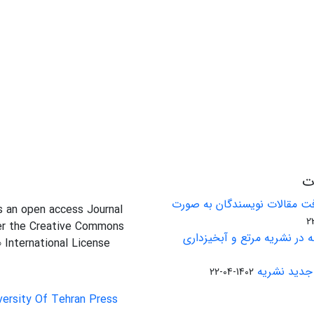
ات
ت مقالات نویسندگان به صورت
is an open access Journal
er the Creative Commons
 در نشریه مرتع و آبخیزداری
0 International License
جدید نشریه
1402-04-22
versity Of Tehran Press