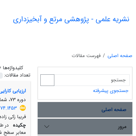
نشریه علمی - پژوهشی مرتع و آبخیزداری
صفحه اصلی
فهرست مقالات
کلیدواژه‌ها 
تعداد مقالات:
جستجوی پیشرفته
ارزیابی کارایی مدل SWMMبه منظور شبیه‌سازی هیدروگراف رواناب شهری (مطال
دوره 73، شماره 2، تابستان 1399، صفحه
374.1453
صفحه اصلی
فریبا زکی زاده
چکیده
در ط
مرور
معابر سطح ش