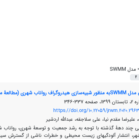
=
مدل SWMM
2
عۀ موردی: بخشی از منطقۀ 22 تهران)
337-346
https://doi.org/10.22059/jrwm.2020.296
، علیرضا مقدم نیا، علی سلاجقه، عبدالله اردشیر
ی چند دهۀ گذشته با توجه به رشد جمعیت و توسعۀ شهری، رواناب شه
هر، انتشار آلودگی­های زیست محیطی و خطرات ناشی از گسترش سیل