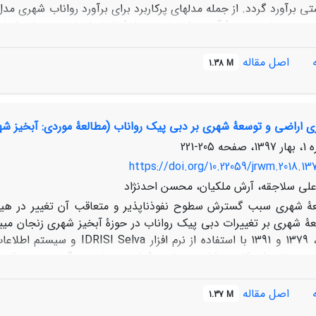
در شبیه­سازی دبی جریان در حوزۀ آبخیز 
ر با سه واقعۀ بارندگی در خروجی حوزه اندازه­گیری شد و با روانا
شان داد که شبیه­سازی دبی در هر دو واقعۀ مورد بررسی، انطباق خوب
اصل مقاله
1.38 M
مقدارRSR برای ارزیابی مدل 53/. به دست آمد که نشان­دهندۀ 
 و می­توان از این مدل برای طرح­های مدیریت رواناب شهری و طراحی ش
بری اراضی و توسعۀ شهری بر دبی پیک رواناب (مطالعۀ موردی: آبخیز ش
205-221
https://doi.org/10.22059/jrwm.2018.13
 علی سلاجقه، آرش ملکیان، محسن احدنژاد
ۀ شهری سبب گسترش سطوح نفوذناپذیر و متعاقب آن تغییر در هیدر
سال­های 1334، 1379 و 1391 با 
 روند تغییرات کاربری اراضی و توسعۀ شهری مشخص گردید. به منظور آنا
ایج واسنجی و صحت سنجی مدل، درستی و تطابق شبیه­سازی­­های مدل را 
اصل مقاله
1.37 M