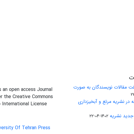
ات
ت مقالات نویسندگان به صورت
is an open access Journal
er the Creative Commons
 در نشریه مرتع و آبخیزداری
0 International License
جدید نشریه
1402-04-22
versity Of Tehran Press