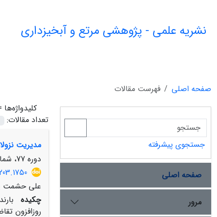
نشریه علمی - پژوهشی مرتع و آبخیزداری
صفحه اصلی
فهرست مقالات
کلیدواژه‌ها 
تعداد مقالات:
جستجوی پیشرفته
مدیریت نزولا
دوره 77، شماره 3، پاییز 1403، صفحه
203.1750
صفحه اصلی
علی حشمت پو
چکیده
بارن
مرور
روزافزون تقاض