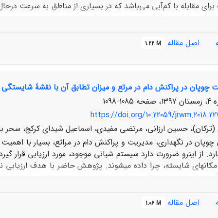
رای مقابله با کم‌آبی می‌باشد که در بسیاری از مناطق به سرعت درحا
در انتخاب عوامل تاثیرگذار و نوع روش ترکیب معیارها توجه جدی نمو
رب دام، ابتدا عوامل مؤثر با مطالعات انجام‌شده و خصوصیات منطقه 
ز آبراهه، فاصله‌ از دامداری و جهت باد غالب در نظر گرفته شد. در اد
اصل مقاله
1.22 M
سیم گردید. سپس به کمک سیستم اطلاعات جغرافیایی همپوشانی لای
دست آمد. براساس نتایج منطق فازی، قسمت جنوب و جنوب شرقی منطقه
 چوپان در پراکنش دام در مرتع و میزان تطابق آن با نقشۀ شایستگی 
جمع‌آوری آب باران و ذخیره سازی آن برای مصارف آینده مورد استفاده ق
می‌کند در منطقه مورد مطالعه برای غلبه بر مشکلات کمبود آب سازه‌های
1085-1098
https://doi.org/10.22059/jrwm.2018.22
(ترکان)، حسین ارزانی، مرتضی مفیدی، اسماعیل شیدای کرکج، سحر با
چوپان در نگهداری، مدیریت و پراکنش دام در مراتع، بسیار با اهمی
ارد. از این­رو ضرورت دارد سیستم شبانی موجود، مورد ارزیابی قرار 
 مکان­های شایسته، چرا داده می­شوند. پژوهش حاضر با هدف ارزیابی 
وسط چوپان، در مساحت­هایی صورت گرفته که به­واسطۀ محدودیت تو
وردار است. از این­رو فرضیۀ پژوهش مبنی بر اینکه چوپان نقش مؤثری 
اصل مقاله
1.06 M
 چوپان، دام­ها را در مکان­هایی چرا داده است که شایستگی کمی برای