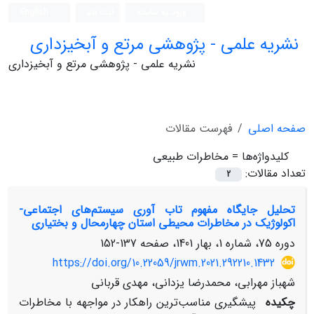
ورود به سامانه
ثبت نام
English
نشریه علمی - پژوهشی مرتع و آبخیزداری
نشریه علمی - پژوهشی مرتع و آبخیزداری
صفحه اصلی
فهرست مقالات
کلیدواژه‌ها =
مخاطرات طبیعی
تعداد مقالات:
2
تحلیل جایگاه مفهوم تاب آوری سیستم‌های اجتماعی-
اکولوژیک در مخاطرات محیطی استان چهارمحال و بختیاری
دوره 75، شماره 1، بهار 1401، صفحه
137-152
https://doi.org/10.22059/jrwm.2021.292210.1432
شهباز مهرابی، محمدرضا یزدانی، مهدی قربانی
چکیده
پیشگیری مناسب‌ترین راهکار در مواجهه با مخاطرات