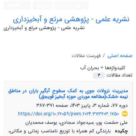
ورود به سامانه
ثبت نام
English
نشریه علمی - پژوهشی مرتع و آبخیزداری
نشریه علمی - پژوهشی مرتع و آبخیزداری
صفحه اصلی
فهرست مقالات
کلیدواژه‌ها =
بحران آب
تعداد مقالات:
3
مدیریت نزولات جوی به کمک سطوح آبگیر باران در مناطق
نیمه خشک(مطالعه موردی حوزه آبخیز قویجق)
دوره 77، شماره 3، پاییز 1403، صفحه
371-387
https://doi.org/10.22059/jrwm.2024.373203.1750
علی حشمت پور، ِسیدجواد سجادی، یوسف محمدیان
چکیده
بارندگی کم همراه با توزیع نامناسب زمانی و مکانی،