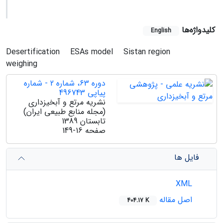
کلیدواژه‌ها
English
Desertification
ESAs model
Sistan region
weighing
دوره 63، شماره 2 - شماره
پیاپی 496743
نشریه مرتع و آبخیزداری
(مجله منابع طبیعی ایران)
تابستان 1389
صفحه
149-16
فایل ها
XML
اصل مقاله
404.17 K