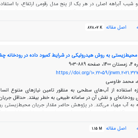
بخیز با استفاده از روش توزیع مکانی زمان پیمایش استخراج شد. در ن
شده، به طوریکه TOPO DEM با بیشترین برآورد از طول آبراهه اص
اصل مقاله
878.07 K
اختلاف قابل توجهی بین مقادیر
محیط‌زیستی به روش هیدرولیکی در شرایط کمبود داده در رودخانه چشم
ارائه خواهد داد.
889-903
https://doi.org/10.22059/jrwm.2021.327
ه، محمد طاوسی
زه استفاده از آب‌های سطحی به منظور تامین نیاز‌های متنوع 
 رودخانه‌ای و نقش آن در سامانه طبیعی به خطر بیفتد. حداقل جریا
به آب مهیاء می‌کند. در پژوهش حاضر مقدار جریان محیط‌زیستی رود
 حداکثر انحناء محیط خیس شده محاسبه شد. نتایج نشان داد که
مح
اصل مقاله
1.15 M