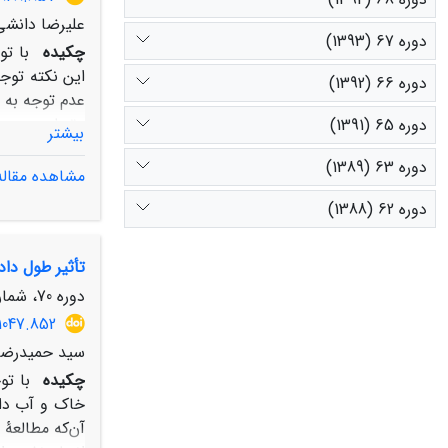
علیرضا دانشی
دوره 67 (1393)
چکیده
با ت
این نکته توجه
دوره 66 (1392)
عدم توجه به 
مقبولیت عمومی
دوره 65 (1391)
بیشتر
بررسی گردید. 
دوره 63 (1389)
استفاده در پژ
مشاهده مقاله
دوره 62 (1388)
صورت اجرا می‌
تأثیر طول داد
آبی کم به جا
بهره‌برداران
دوره 70، شماره 2، تابستان 1396، صفحه
طرح‌ها، طرح 
1047.852
سید حمیدرضا
چکیده
با تو
خاک و آب دار
آن‌که مطالعۀ 