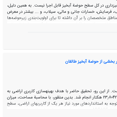
آبخیزداری در کل سطح حوضة آبخیز قابل اجرا نیست. به همین دلیل،
ریب، فرسایش، خسارات جانی و مالی، سیلاب، و ... بیشتر در معرض
اطق متخصصان را بر آن داشته تا برای اولویت‌بندی زیرحوضه‌ها
ر مناطق مختلف جغرافیایی، به‌درستی عمل کند. در تحقیق حاضر
زی و SCS در مدل HEC-HMS، که محدودة وسیعی از مزایا و معایب را می‌توانند در تصمیم‌گیری‌ها لحاظ نمایند،
زیرحوضه‌های طالقان طی یک سال آماری برداشت شد. نتایج
ضه‌ها مقایسه شد. نتایج نشان داد بهترین اولویت‌بندی مربوط به
و تبیین مربوط به مقایسة داده‌‌های مشاهداتی و برآوردشده، بهترین برآوردها را داشته
ر بخشی از حوضة آبخیز طالقان
. از این رو، تحقیق حاضر با هدف بهینه‏سازی کاربری اراضی به
80427 هکتار انجام شد. بدین منظور، با محاسبة مساحت، میزان
/
جه به استانداردهای مورد نیاز هر یک از کاربری‏های اراضی، سطح
هر یک از کاربری‏ها استخراج و با تعیین محدودیت‏ها و دو تابع هدف با استفاده از نرم‏افزار ADBASE بهینه‏سازی شد. نتایج تحقیق حاضر نشان می‌‏دهد
118174 به 02
112681 میلیون ریال (65
4