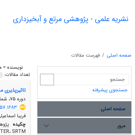
نشریه علمی - پژوهشی مرتع و آبخیزداری
صفحه اصلی
فهرست مقالات
نویسنده =
م
تعداد مقالات:
جستجوی پیشرفته
تاثیرپذیری م
دوره 75، شماره 4، زمستان 1401، صفحه
357.1683
صفحه اصلی
فریبا اسماعی
چکیده
مرور