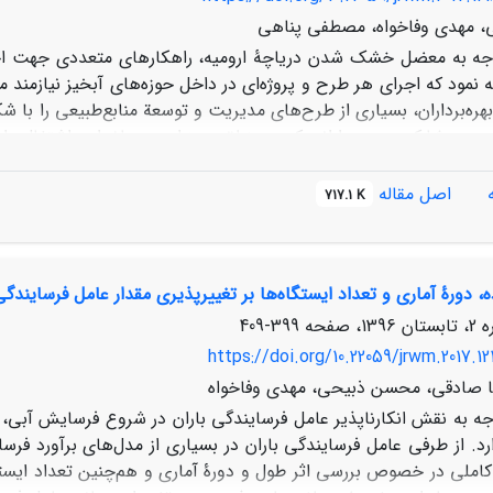
، مهدی وفاخواه، مصطفی پناهی
وجه به معضل خشک‌ شدن دریاچۀ ارومیه، راهکارهای متعددی جهت احی
 نمود که اجرای هر طرح و پروژه‌ای در داخل حوزه‌های آبخیز نیازمند م
بهره‌برداران، بسیاری از طرح‌های مدیریت و توسعة منابع‌طبیعی را
 و مشارکت بهره‌بردارانی که در منطقه به زراعت و باغداری اشتغال دارند
منطقۀ مورد مطالعه در این پژوهش حوزۀ آبخیز سیمینه‌ رود می­باشد ک
وهش حاضر پرسشنامه می‌باشد که با‌ مراجعه به منطقۀ مورد مطالعه و ان
اصل مقاله
717.1 K
تواند بیش‌ترین اقبال را در بین راهکارهای مورد بررسی داشته باشد. 
ه، دورۀ آماری و تعداد ایستگاه‌ها بر تغییرپذیری مقدار عامل فرسایندگ
ی گونه‌های پرمصرف آب، در صورت حمایت دولت اعلام آمادگی نمودن
 به‌‍ منظور کاهش کشت و در نتیجه کاهش مصرف آب کشاورزی نمی‌تواند
399-409
تغییر سیستم آبیاری در اولویت اجرایی قرار داشته باشد و در مراحل ب
https://doi.org/10.22059/jrwm.2017.12
 صادقی، محسن ذبیحی، مهدی وفاخواه
جه به نقش انکارناپذیر عامل فرسایندگی باران در شروع فرسایش آبی
د. از طرفی عامل فرسایندگی باران در بسیاری از مدل‌های برآورد ف
کاملی در خصوص بررسی اثر طول و دورۀ آماری و هم‌چنین تعداد ایستگا