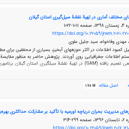
و 68/1 مترمکع
ین تحقیق نشان داد که در شرایط کمبود داده می‌توان جریان محیط‌زی
ای مختلف آماری در تهیۀ نقشۀ سیل‌گیری استان گیلان
1011-1022
https://doi.org/10.22059/jrwm.2020.270
مهدی وفاخواه، سید جلیل علوی
یل کمبود اطلاعات در اکثر حوزه­های آبخیز، بسیاری از محققین برای مطا
(GLM) و جمعی تعمیم یافته (GAM) در تهیۀ نقشۀ سیل­گیری ا
ب، ارتفاع از سطح دریا، فاصله از رودخانه، تراکم زهکشی، زمین
تعداد کل نقاط به منظور واسنجی و 30 درصد باقیمانده برای اع
اصل مقاله
1.78 M
رهای مدیریت بحران دریاچه اورمیه با تأکید بر مشارکت حداکثری بهره‌بر
ر در شناسایی مناطق سیل­گیر کارایی بالاتری دارد. همچنین عوامل فا
299-314
ۀ مورد مطالعه دارند.
https://doi.org/10.22059/jrwm.2017.12