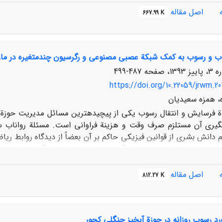
/
/
/
بهینه‏سازی کاربری اراضی کاهش یافته است. همچنین، بر اساس نتایج، 
اصل مقاله
667.99 K
مرتع تبدیل شود.
ناب و رسوب به کمک شبکة عصبی مصنوعی و رگرسیون چندمتغیره در مارن
487-499
https://doi.org/10.22059/jrwm.20
، همزه سعیدیان
ة فرسایش و انتقال رسوب یکی از پیچیده‏ترین مسائل مدیریت حوزة ز
ه‏گیری آن مستلزم صرف وقت و هزینة فراوانی است. مسئلة رواناب 
 دانش بشری از قوانین فیزیکی حاکم بر آن بعضاً از دیدگاه روابط ری
یرهای فیزیکی و شیمیایی خاک شامل درصد ماسة خیلی ریز، شن، رس
اصل مقاله
812.27 K
دت‏ مختلف 75
0، 1، و 25
1 میلی‌متر در دقیقه در سه کاربری مرتع، 
/
/
رد رسوب روزانه در حوزة آبخیز جنگلی کجور
تغیره در شرایطی با داده‏های ورودی زیاد و خروجی کم نتایج مطلوب‏