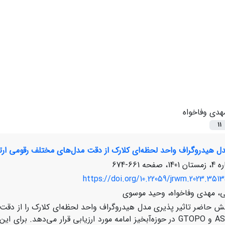
هدی وفاخواه
11
دل هیدروگراف واحد لحظه‌ای کلارک از دقت مدل‌های مختلف رقومی ارت
661-674
https://doi.org/10.22059/jrwm.2023.351
لی، مهدی وفاخواه، وحید موسوی