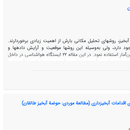
اه­های ژوئن، جولای، آگوست و سپتامبر با افزایش درجة حرارت در
ن
ة آتی می­باشند.
آبخیز، روش‏های تحلیل مکانی بارش از اهمیت زیادی برخوردارند.
د دارد، ولی به‌وسیله این روش‏ها موقعیت و آرایش داده‏ها و
همبستگی بین آن‌ها در نظر گرفته نمی‏شود که برای این منظور می‏توان از روش‏های زمین‌آمار استفاده نمود. در این مقاله 22 ایستگاه هواشناسی در داخل
3 ساله انتخاب و روش‏های زمین‌آمار شامل کریجینگ ساده، کریجینگ معمولی، کوکریجینگ ساده،
ه‌صورت عکس فاصله با توان یک تا پنج به‌منظور برآورد مکانی
 در حوزه‏ آبخیز حاجی قوشان در شمال شرقی ایران مورد استفاده قرار گرفت. برای این منظور
عتبارسنجی حذفی، با حذف تک‌تک ایستگاه‏ها مقادیر بارش آن‌ها
الیانه در منطقه مورد مطالعه، روش کریجینگ معمولی با میانگین
مطلق خطای برآورد 26/34 و برای بارش ماه‏های مختلف و همچنین بارش حداکثر بارندگی 24 ساعته، روش معکوس فاصله وزنی با توان 5 مناسب‏ترین
ه مناسب تشخیص داده شد.