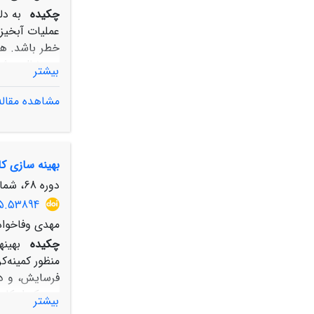
چکیده
به دل
عملیات آبخیز
خطر باشد. هم
به دنبال روش
بیشتر
بررسی شد. ب
مشاهده مقاله
به‌دست‌آمده ا
است.
بهینه‏ سازی 
دوره 68، شماره 1، بهار 1394، صفحه
15.53894
مهدی وفاخوا
چکیده
بهین
منظور کمینه‌‌
فرسایش، و در
بیشتر
میزان فرسایش ا