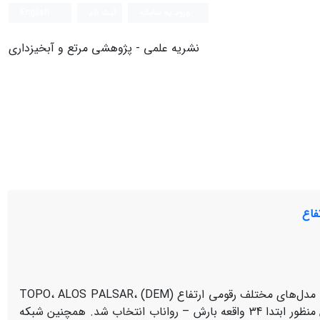
ورود به سامانه
ثبت نام
English
نشریه علمی - پژوهشی مرتع و آبخیزداری
فاع
پژوهش حاضر تاثیر پذیری مدل هیدروگراف واحد لحظه‌ای کلارک را از دقت مدل‌های مختلف رقومی ارتفاع (DEM) TOPO، ALOS PALSAR،
ASTER، SRTM و GTOPO در حوزه‌آبخیز امامه مورد ارزیابی قرار می‌دهد. برای این منظور ابتدا 34 واقعه بارش – رواناب انتخاب شد. همچنین شبکه