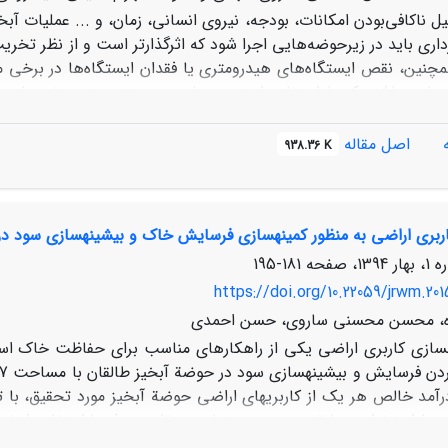
یل ناکافی‌بودن امکانات، بودجه، نیروی انسانی، زمان، و ... عملیات 
داری باید در زیرحوضه‌هایی اجرا شود که اثرگذارتر است و از نظر تخ
چنین، نقص ایستگاه‌های هیدرومتری یا فقدان ایستگاه‌ها در برخی من
‌هایی باشند که با استفاده از خصوصیات در دسترس زیرحوضه‌‌ها، د
امکان استفاده از روش‌های نروفا
رای تعیین صحت نتایج روش‌های مختلف، میزان دبی خروجی از 
اصل مقاله
938.36 K
ز این دو روش با حداکثر دبی با دورة بازگشت دوسالة مشاهداتی زیرحو
روش نروفازی است و در مقایسه با SCS، بر اساس ضرایب خطا 
کاربری اراضی به منظور کمینه‏سازی فرسایش خاک و بیشینه‏سازی سود د
181-195
https://doi.org/10.22059/jrwm.20
ه، محسن محسنی ساروی، حسن احمدی
ه‏سازی کاربری اراضی یکی از راهکارهای مناسب برای حفاظت خاک است
کردن فرسایش و بیشینه‏سازی سود در حوضة آبخیز طالقان با مساحت 23
آمد خالص هر یک از کاربری‏های اراضی حوضة آبخیز مورد تحقیق، با تو
ز 28
6 تن در هکتار در سال به 84
5 تن در هکتار در سال (99
6 درصد) و میزان سود از 38