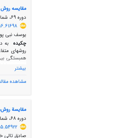
کم بارش در حو
مقایسه روش ه
دوره­های آتی 
دوره 69، شماره 2، تابستان 1395، صفحه
16.61698
یوسف نبی پور
چکیده
به د
روش‏های متفا
بیشتر
کوکریجینگ مع
مشاهده مقاله
داده‏های بار
تعیین و با م
مقایسة روش‌های نروفازی و SCS در اولویت‌بندی زیرحوضه‌های آبخی
روش و در رابطه با
دوره 68، شماره 2، تابستان 1394، صفحه
15.54922
صادق تالی خ