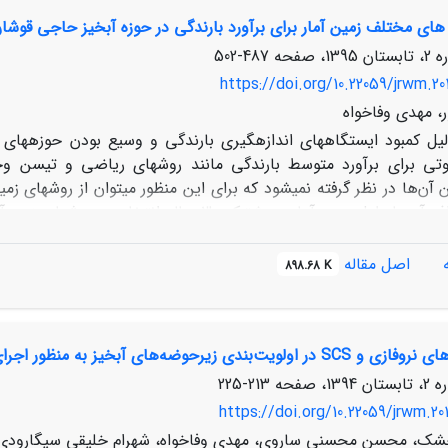
ضه مورد مطالعه مورد توجه دقیق­تر قرار گیرد. از لحاظ دمائی نیز م
ای مختلف زمین آمار برای برآورد بارندگی در حوزه آبخیز حاجی قوشا
و ماه­های ژانویه و فوریه نیز دارای کمترین میانگین دمای شبیه‏سازی شد
487-502
https://doi.org/10.22059/jrwm.20
، مهدی وفاخواه
لیل کمبود ایستگاه‏های اندازه‏گیری بارندگی و وسیع بودن حوزه‏های 
وتی برای برآورد متوسط بارندگی مانند روش‏های ریاضی و تیسن وجو
حوضه و اطراف آن با طول دوره آماری مشترک 0
مولی، کوکریجینگ معمولی استاندارد شده و میانگین متحرک وزنی ب
بارندگی ماهانه، سالانه و حداکثر بارندگی 24 ساعته
اصل مقاله
898.68 K
ش با روش‏های مختلف برازش داده شد و درنهایت با استفاده از روش ا
قادیر برآوردی مقایسه گردید. نتایج حاصل نشان داد که برای بارش‏ س
ز به منظور اجرای اقدامات آبخیزداری (مطالعة موردی: حوضة آبخیز طالقان)
 مدل واریوگرام، مدل گوسی برای تحلیل داده‏های ماهانه و سالانه و حداکثر بارندگی 24 ساعت
213-225
https://doi.org/10.22059/jrwm.20
شک، محسن محسنی ساروی، مهدی وفاخواه، شهرام خلیقی سیگارودی