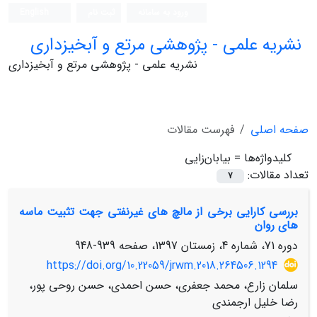
ورود به سامانه
ثبت نام
English
نشریه علمی - پژوهشی مرتع و آبخیزداری
نشریه علمی - پژوهشی مرتع و آبخیزداری
صفحه اصلی
فهرست مقالات
کلیدواژه‌ها =
بیابان‌زایی
تعداد مقالات:
7
بررسی کارایی برخی از مالچ های غیرنفتی جهت تثبیت ماسه
های روان
دوره 71، شماره 4، زمستان 1397، صفحه
939-948
https://doi.org/10.22059/jrwm.2018.264506.1294
سلمان زارع، محمد جعفری، حسن احمدی، حسن روحی پور،
رضا خلیل ارجمندی