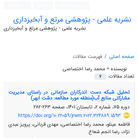
ورود به سامانه
ثبت نام
English
نشریه علمی - پژوهشی مرتع و آبخیزداری
نشریه علمی - پژوهشی مرتع و آبخیزداری
صفحه اصلی
فهرست مقالات
نویسنده =
محمد رضا اختصاصی
تعداد مقالات:
7
تحلیل شبکه دست اندرکاران سازمانی در راستای مدیریت
مشارکتی منابع آب(منطقه مورد مطالعه: دشت ابهر)
دوره 75، شماره 2، تابستان 1401، صفحه
263-282
https://doi.org/10.22059/jrwm.2022.324889.1593
فاطمه عینلو، محمد رضا اختصاصی، مهدی قربانی، پرویز عبدی
نژاد، رضا انجم شعاع