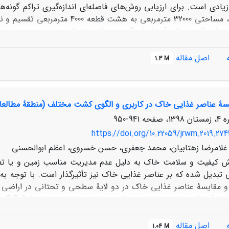
یادی است. برای ارزیابی روش‌های فاصله‌ای اندازه‌گیری تراکم گونه‌
قسیم و نمونه‌برداری شد. در هر قطعه، با شمارش پایه‌های
اربرداری شد. روش‌های برآورد تراکم نزدیک‌ترین فرد، نزدیک‌ترین ه
اویۀ منظم و ترانسکت متغیر در هر نقطه اجرا شد. نتایج نشان داد م
اصل مقاله
1.3 M
0447/0±0524/0) برای
سۀ عناصر غذایی خاک در کاربری و الگوی کشت مختلف (منطقۀ مطالعات
. بیشترین دقت را روش‌ نزدیک‌ترین فرد (6877/0RMSE= و 0026/0 SE= و 1147/0CV=) برای
941-950
s
A. albispinu
داشتند. روش ن
https://doi.org/10.22059/jrwm.2019.274
مسایه برای گونۀ
A. albispinus
پیشنهاد می‌شود.
غلامرضا زهتابیان، محمد جعفری، حسن خسروی، اعظم ابوالحسنی
 کیفیت و سلامت خاک به دلیل عدم مدیریت مناسب زمین و یا تغیی
بدیل شده که بر عناصر غذایی خاک نیز تأثیرگذار است. با توجه به ا
مقایسۀ عناصر غذایی خاک در دو لایۀ سطحی و تحتانی در اراضی ک
ری قطره‌ای)، زراعت با دو الگوی تک کشتی (گندم آبی) و الگوی چندکش
اصل مقاله
1.04 M