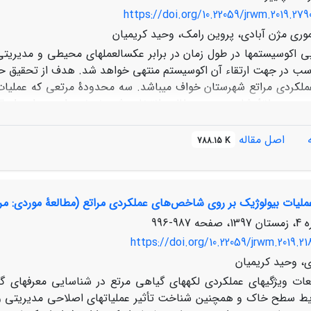
https://doi.org/10.22059/jrwm.2019.279
ری مژن آبادی، پروین رامک، وحید کریمیان
بی اکوسیستم­ها در طول زمان در برابر عکس­العمل­های محیطی و مدیریتی 
ب در جهت ارتقاء آن اکوسیستم منتهی خواهد شد. هدف از تحقیق حاضر
برای هر محدوده و در مجموع 12 ترانسکت، اندازه‌گیری و تجز
نفوذپذیری و چرخۀ عناصر با استفاده از 11شاخص سطح خاک
اصل مقاله
788.15 K
ن زمان­های مختلف احیای بیولوژیک منطقه با کاشت تاغ، اختلاف مع
عملیات بیولوژیک بر روی شاخص‌های عملکردی مراتع (مطالعۀ موردی: م
کلی نتایج تحقیق حاضر نشان از تأثیرات مثبت احیای بیولوژیک بر خص
یش شاخص­های عملکردی بیشتر نمایان شده است.
987-996
https://doi.org/10.22059/jrwm.2019.21
، وحید کریمیان
عات ویژگی­های عملکردی لکه­های گیاهی مرتع در شناسایی معرف­های 
 سطح خاک و همچنین شناخت تأثیر عملیات­های اصلاحی مدیریتی و 