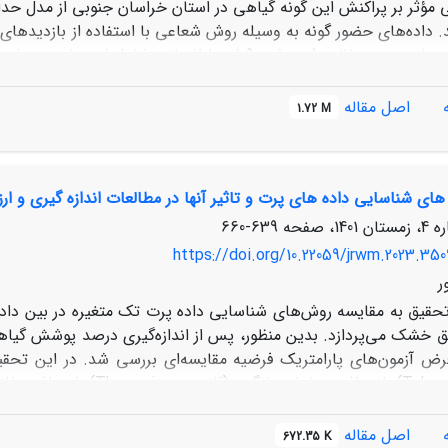
ؤثر بر پراکنش این گونه گیاهی در استان خراسان جنوبی از مدل حداکثر آنت
جغرافیایی در منطقه مورد مطالعه ثبت شد. 9 لایه اط
طوبت توپوگرافی، شاخص نرمال‌شده تفاوت پوشش‌گیاهی، متوسط بار
 قرار گرفتند. با استفاده از حداکثر آنتروپی رابطه میان رخداد گون
اصل مقاله
1.72 M
ی شناسایی داده های پرت و تاثیر آنها در مطالعات اندازه گیری و ارز
ای مدل در مدل‌سازی و پیش‌بینی رخداد گونه را دارد.
639-660
https://doi.org/10.22059/jrwm.2023.350
ر
تحقیق به مقایسه روش‌های شناسایی داده پرت تک متغیره در بین داد
طق خشک می‌پردازد. بدین منظور، پس از اندازه‌گیری درصد پوشش گیاهی
آزمون کای اسکو
شدت چرای سبک 
اصل مقاله
672.35 K