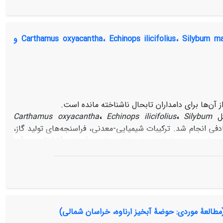
همگن شدن واریانس خطا شد (آزمون لیون: 05/0 (P≥. از هشت روش مورد استفاده، روش Z اصلاح شده و آزمون‌های گرابز و روزنر (05/0 (P≥،
بین روش‌های مورد مطالعه، نمودار جعبه‌ای و روش انحراف مطلق
ز این‌رو قبل از انجام هرگونه آزمون فرضیه مقایسه‌ای، استفاده
ترکیبات شیمایی-معدنی، قابلیت هضم و ظرفیت بافری گونه‌های مرتعی Carthamus oxyacantha، Echinops ilicifolius، Silybum marianum و
صیه می‌شود.
آن‌ها برای دامداران تابحال ناشناخته مانده است.
مل
Silybum
،
Echinops ilicifolius
،
Carthamus oxyacantha
ب طرح کاملاً تصادفی انجام شد. ترکیبات شیمیایی-معدنی، فراسنجه‌های تولید گاز،
ظرفیت بافری و برخی پارامترهای تخمیر شکمبه‌ای در شرایط آزمایشگاهی تعیین شدند. کمترین مقدار الیاف نامحلول در شویندۀ خنثی (41/16 درصد) و
Eremurus luteus
بود (0001/0>P).
Silybum
مشاهده شد (0001/0>P). بیشترین مقدار کلسیم (42/30
000>P). بالاترین مقدار نیتروژن، پتاسیم، سدیم، منیزیم، آهن، روی، منگنز و کبالت
Carthamus oxyacantha
تا 84/9
Eremu
دارای بیشترین قابلیت هضم مادۀ خشک (15/73 درصد) و
3-
مطالعۀ موردی: حوضۀ آبخیز ارناوه، خراسان شمالی)
10) بود (0001/0>P). مقدار pH گیاه از 36/5 برای
Eremurus