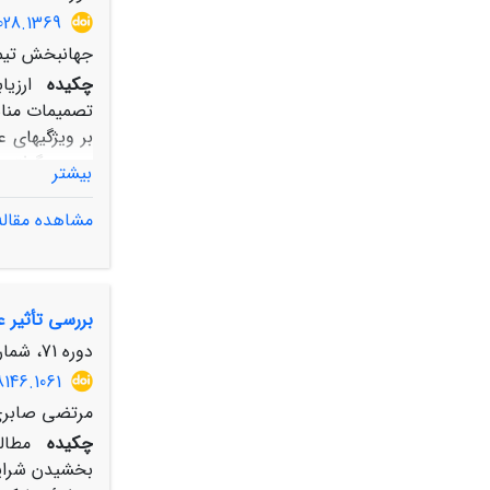
028.1369
جهانبخش تیمو
چکیده
ارزیا
تصمیمات مناس
بیشتر
مشاهده مقاله
شاهد است. بی
بررسی تأثیر 
است. به طور 
زمان در افزا
دوره 71، شماره 4، زمستان 1397، صفحه
8146.1061
مرتضی صابری
چکیده
مطال
بخشیدن شرایط