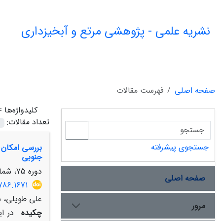
نشریه علمی - پژوهشی مرتع و آبخیزداری
صفحه اصلی
فهرست مقالات
کلیدواژه‌ها 
تعداد مقالات:
جستجوی پیشرفته
جنوبی
دوره 75، شماره 4، زمستان 1401، صفحه
صفحه اصلی
786.1671
علی طویلی، س
مرور
چکیده