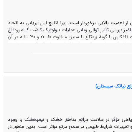
از اهمیت بالایی برخوردار است، زیرا نتایج این ارزیابی به اتخاذ
 بررسی تأثیر توالی زمانی عملیات بیولوژیک کاشت گیاه زردتاغ
بر ویژگی­های عملکردی مراتع شهرستان خواف می­باشد. سه محدودۀ مرتعی که عملیات تاغکاری­ با گونۀ زردتاغ با سنین متفاوت 10، 20 و 30 ساله در آن
صورت گرفته بود و منطقۀ شاهد جهت مطالعه انتخاب شد. نمونه­برداری در امتداد 3 ترانسکت­ 100 متری که به فاصلۀ 10 متری از یکدیگر مستقر شدند
یه و تحلیل شد. با استفاده از روش تحلیل عملکرد چشم­انداز سه ویژگی پایداری،
 اندازه­گیری شد.­ نتایج نشان داد که بین توالی زمانی احیای بیولوژیک از نظر عملکردی
تفاوت معنی­داری وجود دارد (01/0P<). بیشترین میزان پایداری و نفوذپذیری مربوط به محدودۀ تاغکاری شدۀ 30 ساله و کمترین آن متعلق به منطقۀ
نی­داری با منطقۀ شاهد به لحاظ شاخص چرخۀ عناصر غذایی وجود
دارد (01/0P<). بیشترین میزان عناصر غذایی به­ترتیب مربوط به محدودۀ تاغکاری شدۀ 30 ساله، تاغکاری 20 ساله، تاغکاری 10 ساله و منطقۀ شاهد
رتع نیاتک سیستان)
وصیات عملکردی مرتع مورد نظر دارد و این تأثیرات مثبت با گذر
گیاهی مؤثر در سلامت مراتع مناطق خشک و نیمه­­خشک با بهبود
تغییرات شرایط طبیعی در سطح مرتع مؤثر است. بدین منظور در