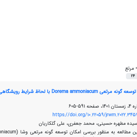
=
مرتع
24
بررسی امکان توسعه گونه مرتعی moniacum
591-605
https://doi.org/10.22059/jrwm.2022.345
یده مطهره حسینی، محمد جعفری، علی گلکاریان