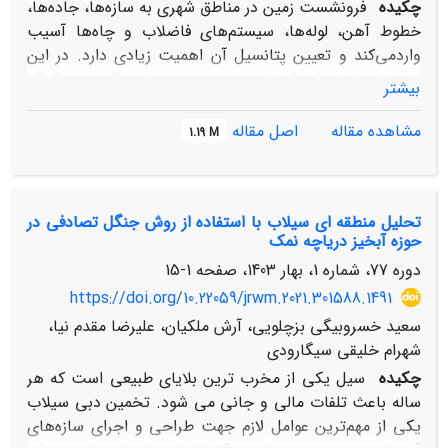
چکیده
فرونشست زمین در مناطق شهری به سازه‌ها، جاده‌ها،
خطوط آهن، لوله‌ها، سیستم‌های فاضلاب و چاه‌ها آسیب
واردمی‌کند و تعیین پتانسیل آن اهمیت زیادی دارد. در این
پژوهش استعداد فرونشست زمین در شهر کرج به کمک
بیشتر
سیستم اطلاعات جغرافیایی و مدل وزن نشانگر(WoE)
مدلسازی‌شده‌است. بدین‌منظور نقشه‌ی فاکتورهای موثر بر
مشاهده مقاله
اصل مقاله
1.19 M
فرونشست شامل شیب، ضخامت آبرفت، تغییرات سطح
سفره‌ی آب‌زیرزمینی، لایه‌ای بودن آبخوان و اندازه‌ی ذرات و
نفوذپذیری تهیه و با مقادیر ثبت‌شده‌ی فرونشست
تحلیل منطقه ای سیلاب با استفاده از روش جنگل تصادفی در
مقایسه‌شده و وزن تأثیر هریک تعیین‌گردید. درنهایت از تلفیق
حوزه آبخیز دریاچه نمک
اثر این فاکتورها، نقشه‌ی شاخص پتانسیل مخاطره‌ی
دوره 77، شماره 1، بهار 1403، صفحه
1-15
فرونشست(SI) تعیین‌شده و به کمک منحنی نرخ
موفقیت(SRC) پهنه‌بندی شد. براین اساس، پنج پهنه از نظر
https://doi.org/10.22059/jrwm.2021.301588.1491
حساسیت به فرونشست از بسیارحساس تا حساسیت بسیار
سعید خسروبیگی بزچلویی، آرش ملکیان، علیرضا مقدم نیا،
کم مشخص‌گردید. به‌منظور تعیین کارایی مدل WoE به کمک
شهرام خلیقی سیگارودی
منحنی SRC مشخص‌شد نقشه‌ی پیش‌بینی حساسیت به
چکیده
سیل یکی از مخرب ترین بلایای طبیعی است که هر
فرونشست، 93/64 درصد از واقعیت زمینی را پوشش
ساله باعث تلفات مالی و جانی می شود. تخمین دبی سیلاب
داده‌است. نتایج نشان‌داد، لایه‌ای بودن آبخوان، تأثیر مثبتی
یکی از مهم‌ترین عوامل لازم جهت طراحی و اجرای سازه‌های
در ایجاد فرونشست دارد. بیشترین تأثیر نفوذپذیری