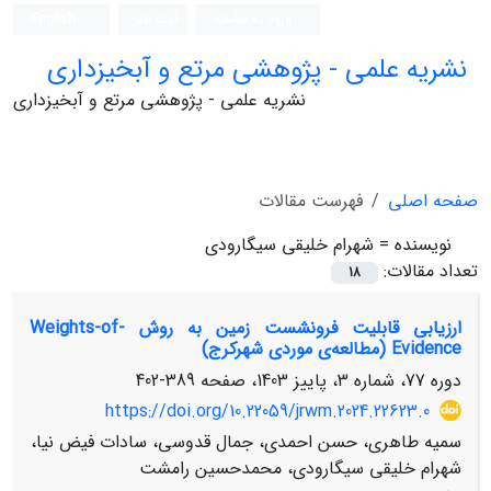
ورود به سامانه
ثبت نام
English
نشریه علمی - پژوهشی مرتع و آبخیزداری
نشریه علمی - پژوهشی مرتع و آبخیزداری
صفحه اصلی
فهرست مقالات
نویسنده =
شهرام خلیقی سیگارودی
تعداد مقالات:
18
ارزیابی قابلیت فرونشست زمین به روش Weights-of-
Evidence (مطالعه‌ی موردی شهرکرج)
دوره 77، شماره 3، پاییز 1403، صفحه
389-402
https://doi.org/10.22059/jrwm.2024.22623.0
سمیه طاهری، حسن احمدی، جمال قدوسی، سادات فیض نیا،
شهرام خلیقی سیگارودی، محمدحسین رامشت