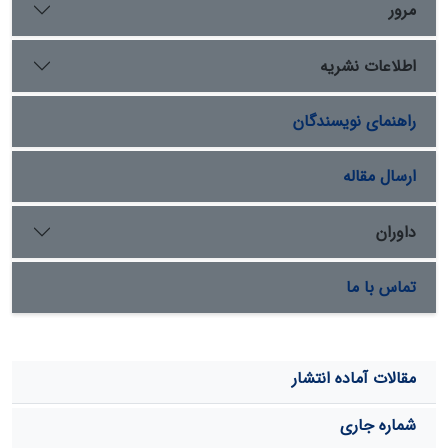
عامل ـ مساحت حوزة آبخیز، طول آبراهة اصلی، شیب آبراهة
مرور
اصلی، و بارندگی متوسط سالانه ـ به عنوان عوامل مهم و
اختلاف ارتفاع حوزة آبخیز به عنوان متغیر کمکی استفاده شد.
اطلاعات نشریه
برای تهیة مدل منطقه‏ای منحنی تداوم جریان، برای حوزه‏های
آبخیز مناسب در استان‏های یزد، مرکزی، و سمنان، روش
راهنمای نویسندگان
رگرسیون چندمتغیرة غیرخطی به‌ ‌کار گرفته شد. در نهایت، برای
برازش بهترین مدل منطقه‌ای حوزه‌های بدون آمار و خشک
ایران مرکزی از معیار ارزیابی متقاطع نش‌- ساتکلیف استفاده
ارسال مقاله
شد.
داوران
تماس با ما
مقالات آماده انتشار
شماره جاری