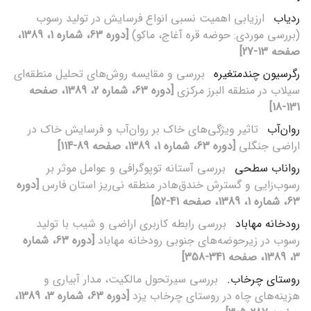
ردیاب
ارزیابی اهمیت نسبی انواع فرسایش در تولید رسوب
(بررسی موردی: حوضه قره آغاج، ماکو)
[دوره 63، شماره 1، 1389،
صفحه 13-27]
رگرسیون چندمتغیره
بررسی و مقایسه روش‌های تحلیل منطقه‌ای
سیلاب در منطقه البرز مرکزی
[دوره 63، شماره 2، 1389، صفحه
131-18]
روان‌آب
تاثیر ویژگی‌های خاک بر روان‌آب و فرسایش خاک در
اراضی جنگلی
[دوره 63، شماره 1، 1389، صفحه 89-114]
رواناب سطحی
بررسی آستانه توپوگرافی و عوامل موثر بر
رسوب‌زایی و گسترش خندق‌هادر منطقه نی‌ریز استان فارس
[دوره
63، شماره 1، 1389، صفحه 41-52]
رودخانه مهاباد
بررسی رابطه کاربری اراضی و شیب با تولید
رسوب در زیرحوضه‌های جنوبی رودخانه مهاباد
[دوره 63، شماره
3، 1389، صفحه 341-358]
روستای چرخاب.
بررسی سیرتحول مالکیت، مدار آبیاری و
هزینه‌های چاه در روستای چرخاب یزد
[دوره 63، شماره 3، 1389،