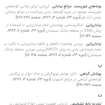
بوته‌های شورپسند. مراتع بیابانی
ارزیابی ارزش غذایی گونه‌های
شورپسند موجود در جیره گوسفند زندی چراکننده در مراتع بیابانی
عباس آباد قم
[دوره 63، شماره 3، 1389، صفحه 277-287]
بیابان‌زایی
امکان‌سنجی پهنه‌بندی خطر بیابان‌زایی با استفاده از
روش ESAs در منطقه نیاتک سیستان
[دوره 63، شماره 2، 1389،
صفحه 149-16]
بیابان‌زایی
بررسی وضعیت بالفعل و بالقوه بیابان‌زایی با تاکید بر
معیار فرسایش بادی به روش MICD1(بررسی موردی: منطقه نیاتک
سیستان)
[دوره 63، شماره 2، 1389، صفحه 165-18]
پ
پوشش گیاهی
تاثیر عوامل توپوگرافی و خاک مؤثر بر پراکنش
گونه‌های گیاهی در مراتع اشتهارد
[دوره 63، شماره 3، 1389،
صفحه 331-340]
ت
تجزیه تابع تشخیص
ارزیابی اهمیت نسبی انواع فرسایش در