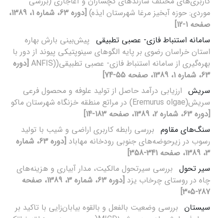
کاربری‌های مختلف سازندهای گچساران و آغاجاری (بررسی
موردی: حوزه آبخیز مرغا شهرستان ایذه)
[دوره 63، شماره 1، 1389،
صفحه 1-12]
سامانه استنباط فازی- عصبی تطبیقی
پیش‌بینی بارش بهاره
استان خراسان رضوی بر پایه الگوهای سینوپتیکی پیوند از دور با
بهره‌گیری از سامانه استنباط فازی- عصبی تطبیقی((ANFIS
[دوره
63، شماره 1، 1389، صفحه 55-74]
سریش
ارزیابی درآمد حاصل از تولید علوفه و محصول فرعی
سریش(Eremurus olgae) در مراتع منطقه خزنگاه شهرستان ماکو
[دوره 63، شماره 2، 1389، صفحه 183-14]
سنگ‌های مقاوم
بررسی رابطه کاربری اراضی و شیب با تولید
رسوب در زیرحوضه‌های جنوبی رودخانه مهاباد
[دوره 63، شماره
3، 1389، صفحه 341-358]
سیر تحول
بررسی سیرتحول مالکیت، مدار آبیاری و هزینه‌های
چاه در روستای چرخاب یزد
[دوره 63، شماره 3، 1389، صفحه
287-305]
سیستان
بررسی وضعیت بالفعل و بالقوه بیابان‌زایی با تاکید بر