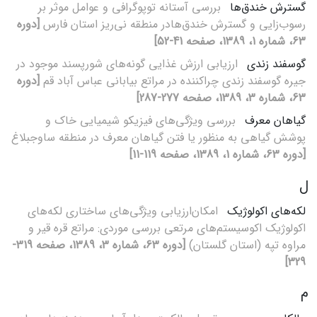
گسترش خندق‌ها
بررسی آستانه توپوگرافی و عوامل موثر بر
رسوب‌زایی و گسترش خندق‌هادر منطقه نی‌ریز استان فارس
[دوره
63، شماره 1، 1389، صفحه 41-52]
گوسفند زندی
ارزیابی ارزش غذایی گونه‌های شورپسند موجود در
جیره گوسفند زندی چراکننده در مراتع بیابانی عباس آباد قم
[دوره
63، شماره 3، 1389، صفحه 277-287]
گیاهان معرف
بررسی ویژگی‌های فیزیکو شیمیایی خاک و
پوشش گیاهی به منظور یا فتن گیاهان معرف در منطقه ساوجبلاغ
[دوره 63، شماره 1، 1389، صفحه 119-11]
ل
لکه‌های اکولوژیک
امکان‌ارزیابی ویژگی‌های ساختاری لکه‌های
اکولوژیک اکوسیستم‌های مرتعی بررسی موردی: مراتع قره قیر و
مراوه تپه (استان گلستان)
[دوره 63، شماره 3، 1389، صفحه 319-
329]
م