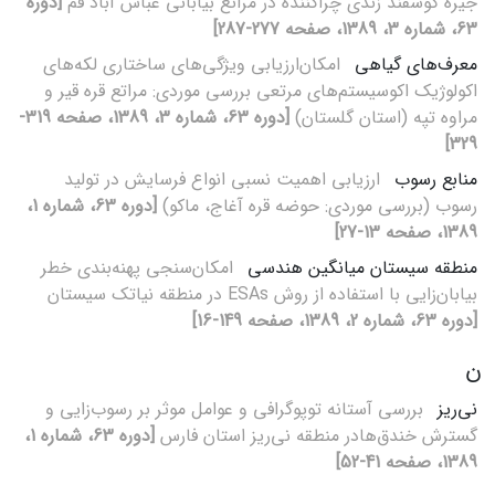
جیره گوسفند زندی چراکننده در مراتع بیابانی عباس آباد قم
[دوره
63، شماره 3، 1389، صفحه 277-287]
معرف‌های گیاهی
امکان‌ارزیابی ویژگی‌های ساختاری لکه‌های
اکولوژیک اکوسیستم‌های مرتعی بررسی موردی: مراتع قره قیر و
مراوه تپه (استان گلستان)
[دوره 63، شماره 3، 1389، صفحه 319-
329]
منابع رسوب
ارزیابی اهمیت نسبی انواع فرسایش در تولید
رسوب (بررسی موردی: حوضه قره آغاج، ماکو)
[دوره 63، شماره 1،
1389، صفحه 13-27]
منطقه سیستان میانگین هندسی
امکان‌سنجی پهنه‌بندی خطر
بیابان‌زایی با استفاده از روش ESAs در منطقه نیاتک سیستان
[دوره 63، شماره 2، 1389، صفحه 149-16]
ن
نی‌ریز
بررسی آستانه توپوگرافی و عوامل موثر بر رسوب‌زایی و
گسترش خندق‌هادر منطقه نی‌ریز استان فارس
[دوره 63، شماره 1،
1389، صفحه 41-52]