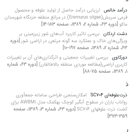
درآمد خالص
ارزیابی درآمد حاصل از تولید علوفه و محصول
فرعی سریش(Eremurus olgae) در مراتع منطقه خزنگاه شهرستان
ماکو
[دوره 63، شماره 2، 1389، صفحه 183-14]
دشت اردکان
بررسی تاثیر کاربرد آب‌های شور زیر‌زمینی بر
ویژگی‌های خاک و عملکرد سه گونه مرتعی در اراضی شور
[دوره
63، شماره 2، 1389، صفحه 197-10]
دورکاوی
بررسی تغییرات جمعیتی و اثرگذاری‌های آن بر تغییرات
کاربری اراضی(مطالعه موردی: منطقه بالاطالقان)
[دوره 63، شماره
1، 1389، صفحه 75-88]
ذ
ذرت‌علوفه‌ای SC704
امکان‌سنجی طراحی سامانه جمع‎آوری
رواناب باران در سطوح آبگیر کوچک به‎کمک مدل AWBM1 برای
کشت ذرت علوفه‎ای SC704
[دوره 63، شماره 3، 1389، صفحه
359-373]
ر