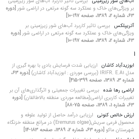
آب‌های شور زیر‌زمینی
بررسی تاثیر کاربرد آب‌های شور زیر‌زمینی
بر ویژگی‌های خاک و عملکرد سه گونه مرتعی در اراضی شور
[دوره
63، شماره 2، 1389، صفحه 197-10]
آتریپلکس
بررسی تاثیر کاربرد آب‌های شور زیر‌زمینی بر
ویژگی‌های خاک و عملکرد سه گونه مرتعی در اراضی شور
[دوره
63، شماره 2، 1389، صفحه 197-10]
ا
ابوزیدآباد کاشان
ارزیابی شدت فرسایش بادی با بهره گیری از
مدل IRIFR. E.A1 (بررسی موردی : ابوزیدآباد کاشان)
[دوره 63،
شماره 3، 1389، صفحه 399-415]
اراضی رها شده
بررسی تغییرات جمعیتی و اثرگذاری‌های آن بر
تغییرات کاربری اراضی(مطالعه موردی: منطقه بالاطالقان)
[دوره
63، شماره 1، 1389، صفحه 75-88]
ارزش خالص کنونی
ارزیابی درآمد حاصل از تولید علوفه و
محصول فرعی سریش(Eremurus olgae) در مراتع منطقه خزنگاه
شهرستان ماکو
[دوره 63، شماره 2، 1389، صفحه 183-14]