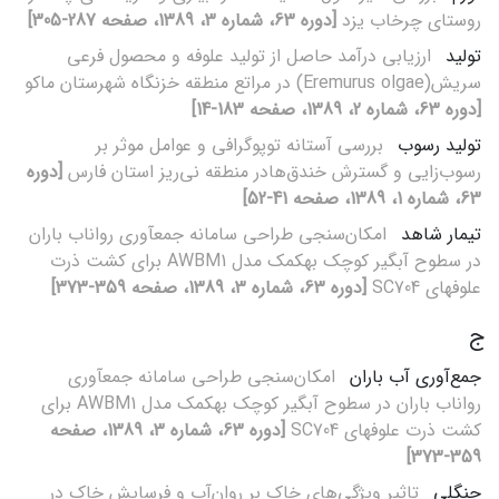
روستای چرخاب یزد
[دوره 63، شماره 3، 1389، صفحه 287-305]
تولید
ارزیابی درآمد حاصل از تولید علوفه و محصول فرعی
سریش(Eremurus olgae) در مراتع منطقه خزنگاه شهرستان ماکو
[دوره 63، شماره 2، 1389، صفحه 183-14]
تولید رسوب
بررسی آستانه توپوگرافی و عوامل موثر بر
رسوب‌زایی و گسترش خندق‌هادر منطقه نی‌ریز استان فارس
[دوره
63، شماره 1، 1389، صفحه 41-52]
تیمار شاهد
امکان‌سنجی طراحی سامانه جمع‎آوری رواناب باران
در سطوح آبگیر کوچک به‎کمک مدل AWBM1 برای کشت ذرت
علوفه‎ای SC704
[دوره 63، شماره 3، 1389، صفحه 359-373]
ج
جمع‌آوری آب باران
امکان‌سنجی طراحی سامانه جمع‎آوری
رواناب باران در سطوح آبگیر کوچک به‎کمک مدل AWBM1 برای
کشت ذرت علوفه‎ای SC704
[دوره 63، شماره 3، 1389، صفحه
359-373]
جنگلی
تاثیر ویژگی‌های خاک بر روان‌آب و فرسایش خاک در