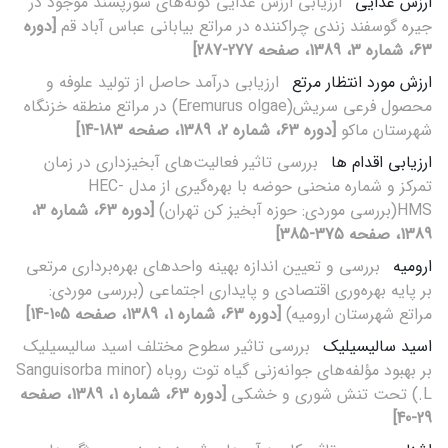
ارزش غذایی
ارزیابی ارزش غذایی گونه‌های شورپسند موجود در
جیره گوسفند زندی چراکننده در مراتع بیابانی عباس آباد قم
[دوره
63، شماره 3، 1389، صفحه 277-287]
ارزش مورد انتظار مرتع
ارزیابی درآمد حاصل از تولید علوفه و
محصول فرعی سریش(Eremurus olgae) در مراتع منطقه خزنگاه
شهرستان ماکو
[دوره 63، شماره 2، 1389، صفحه 183-14]
ارزیابی اقدام ها
بررسی تاثیر فعالیت‌های آبخیزداری در زمان
تمرکز و شماره منحنی حوضه با بهره‌گیری از مدل HEC-
HMS(بررسی موردی: حوزه آبخیز کن تهران)
[دوره 63، شماره 3،
1389، صفحه 375-385]
ارومیه
بررسی و تعیین اندازه بهینه واحدهای بهره‌برداری مرتعی
بر پایه بهره‌وری اقتصادی و پایداری اجتماعی (بررسی موردی:
مراتع شهرستان ارومیه)
[دوره 63، شماره 1، 1389، صفحه 105-14]
اسید سالیسیلیک
بررسی تاثیر سطوح مختلف اسید سالیسیلیک
بر بهبود مؤلفه‌های جوانه‌زنی گیاه توت روباه (Sanguisorba minor
L.) تحت تنش شوری و خشکی
[دوره 63، شماره 1، 1389، صفحه
29-40]