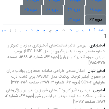
دوره 68
دوره 67
دوره 66
دوره 65
دوره 63
دوره 62
همه
آ
ا
ب
پ
ت
ث
ج
چ
ح
خ
د
ذ
ر
ز
ژ
س
آ
آبخیزداری
بررسی تاثیر فعالیت‌های آبخیزداری در زمان تمرکز و
شماره منحنی حوضه با بهره‌گیری از مدل HEC-HMS(بررسی
موردی: حوزه آبخیز کن تهران)
[دوره 63، شماره 3، 1389، صفحه
375-385]
آبخیز لتیان
امکان‌سنجی طراحی سامانه جمع‎آوری رواناب باران
در سطوح آبگیر کوچک به‎کمک مدل AWBM1 برای کشت ذرت
علوفه‎ای SC704
[دوره 63، شماره 3، 1389، صفحه 359-373]
آبشویی
بررسی تاثیر کاربرد آب‌های شور زیر‌زمینی بر ویژگی‌های
خاک و عملکرد سه گونه مرتعی در اراضی شور
[دوره 63، شماره 2،
1389، صفحه 197-10]