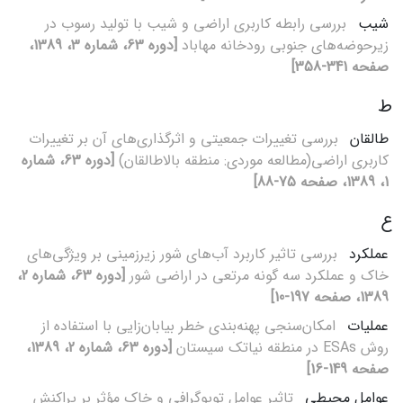
شیب
بررسی رابطه کاربری اراضی و شیب با تولید رسوب در
زیرحوضه‌های جنوبی رودخانه مهاباد
[دوره 63، شماره 3، 1389،
صفحه 341-358]
ط
طالقان
بررسی تغییرات جمعیتی و اثرگذاری‌های آن بر تغییرات
کاربری اراضی(مطالعه موردی: منطقه بالاطالقان)
[دوره 63، شماره
1، 1389، صفحه 75-88]
ع
عملکرد
بررسی تاثیر کاربرد آب‌های شور زیر‌زمینی بر ویژگی‌های
خاک و عملکرد سه گونه مرتعی در اراضی شور
[دوره 63، شماره 2،
1389، صفحه 197-10]
عملیات
امکان‌سنجی پهنه‌بندی خطر بیابان‌زایی با استفاده از
روش ESAs در منطقه نیاتک سیستان
[دوره 63، شماره 2، 1389،
صفحه 149-16]
عوامل محیطی
تاثیر عوامل توپوگرافی و خاک مؤثر بر پراکنش