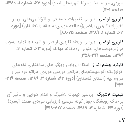
موردی: حوزه آبخیز مرغا شهرستان ایذه)
[دوره 63، شماره 1، 1389،
صفحه 1-12]
کاربری اراضی
بررسی تغییرات جمعیتی و اثرگذاری‌های آن بر
تغییرات کاربری اراضی(مطالعه موردی: منطقه بالاطالقان)
[دوره
63، شماره 1، 1389، صفحه 75-88]
کاربری اراضی
بررسی رابطه کاربری اراضی و شیب با تولید رسوب
در زیرحوضه‌های جنوبی رودخانه مهاباد
[دوره 63، شماره 3،
1389، صفحه 341-358]
کارکرد چشم انداز
امکان‌ارزیابی ویژگی‌های ساختاری لکه‌های
اکولوژیک اکوسیستم‌های مرتعی بررسی موردی: مراتع قره قیر و
مراوه تپه (استان گلستان)
[دوره 63، شماره 3، 1389، صفحه 319-
329]
کیفیت لاشبرگ
بررسی کیفیت لاشبرگ و اندام هوایی و تاثیر آن
بر خاک رویشگاه چهار گونه مرتعی (ارزیابی موردی: همند آبسرد)
[دوره 63، شماره 3، 1389، صفحه 307-318]
گ