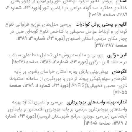
اشنان
بررسی تاثیر کاربرد آب‌های شور زیر‌زمینی بر ویژگی‌های
خاک و عملکرد سه گونه مرتعی در اراضی شور
[دوره 63، شماره 2،
1389، صفحه 197-10]
اقلیم و پستی روش کوادرات
بررسی مدل‌‌های توزیع فراوانی تنوع
گونه‌‌ای و ارتباط عوامل محیطی با شاخص تنوع گونه‌‌ای هیل در
چهار مکان مرتعی استان اصفهان
[دوره 63، شماره 3، 1389،
صفحه 387-397]
البرز مرکزی
بررسی و مقایسه روش‌های تحلیل منطقه‌ای سیلاب
در منطقه البرز مرکزی
[دوره 63، شماره 2، 1389، صفحه 131-18]
الگوهای
پیش‌بینی بارش بهاره استان خراسان رضوی بر پایه
الگوهای سینوپتیکی پیوند از دور با بهره‌گیری از سامانه استنباط
فازی- عصبی تطبیقی((ANFIS
[دوره 63، شماره 1، 1389، صفحه
55-74]
اندازه بهینه واحدهای بهره‌برداری
بررسی و تعیین اندازه بهینه
واحدهای بهره‌برداری مرتعی بر پایه بهره‌وری اقتصادی و پایداری
اجتماعی (بررسی موردی: مراتع شهرستان ارومیه)
[دوره 63، شماره
1، 1389، صفحه 105-14]