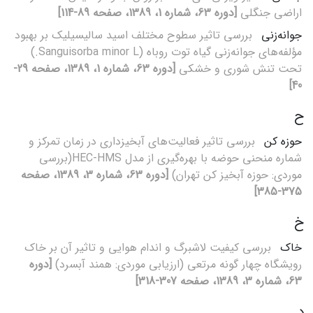
اراضی جنگلی
[دوره 63، شماره 1، 1389، صفحه 89-114]
جوانه‌زنی
بررسی تاثیر سطوح مختلف اسید سالیسیلیک بر بهبود
مؤلفه‌های جوانه‌زنی گیاه توت روباه (Sanguisorba minor L.)
تحت تنش شوری و خشکی
[دوره 63، شماره 1، 1389، صفحه 29-
40]
ح
حوزه کن
بررسی تاثیر فعالیت‌های آبخیزداری در زمان تمرکز و
شماره منحنی حوضه با بهره‌گیری از مدل HEC-HMS(بررسی
موردی: حوزه آبخیز کن تهران)
[دوره 63، شماره 3، 1389، صفحه
375-385]
خ
خاک
بررسی کیفیت لاشبرگ و اندام هوایی و تاثیر آن بر خاک
رویشگاه چهار گونه مرتعی (ارزیابی موردی: همند آبسرد)
[دوره
63، شماره 3، 1389، صفحه 307-318]
د