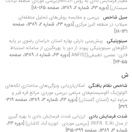
معیار فرسایش بادی به روش MICD1(بررسی موردی: منطقه نیاتک
سیستان)
[دوره 63، شماره 2، 1389، صفحه 165-18]
سیل شاخص
بررسی و مقایسه روش‌های تحلیل منطقه‌ای
سیلاب در منطقه البرز مرکزی
[دوره 63، شماره 2، 1389، صفحه
131-18]
سینوپتیکی
پیش‌بینی بارش بهاره استان خراسان رضوی بر پایه
الگوهای سینوپتیکی پیوند از دور با بهره‌گیری از سامانه استنباط
فازی- عصبی تطبیقی((ANFIS
[دوره 63، شماره 1، 1389، صفحه
55-74]
ش
شاخص نظام یافتگی
امکان‌ارزیابی ویژگی‌های ساختاری لکه‌های
اکولوژیک اکوسیستم‌های مرتعی بررسی موردی: مراتع قره قیر و
مراوه تپه (استان گلستان)
[دوره 63، شماره 3، 1389، صفحه 319-
329]
شدت فرسایش بادی
ارزیابی شدت فرسایش بادی با بهره گیری
از مدل IRIFR. E.A1 (بررسی موردی : ابوزیدآباد کاشان)
[دوره 63،
شماره 3، 1389، صفحه 399-415]