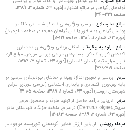
مراتع اشتهارد
تاثیر عوامل توپوگرافی و خاک مؤثر بر پراکنش
گونه‌های گیاهی در مراتع اشتهارد
[دوره 63، شماره 3، 1389،
صفحه 331-340]
مراتع ساوجبلاغ
بررسی ویژگی‌های فیزیکو شیمیایی خاک و
پوشش گیاهی به منظور یا فتن گیاهان معرف در منطقه ساوجبلاغ
[دوره 63، شماره 1، 1389، صفحه 119-11]
مراتع مراوه‌تپه و قره‌قیر
امکان‌ارزیابی ویژگی‌های ساختاری
لکه‌های اکولوژیک اکوسیستم‌های مرتعی بررسی موردی: مراتع قره
قیر و مراوه تپه (استان گلستان)
[دوره 63، شماره 3، 1389،
صفحه 319-329]
مرتع
بررسی و تعیین اندازه بهینه واحدهای بهره‌برداری مرتعی بر
پایه بهره‌وری اقتصادی و پایداری اجتماعی (بررسی موردی: مراتع
شهرستان ارومیه)
[دوره 63، شماره 1، 1389، صفحه 105-14]
مرتع
ارزیابی درآمد حاصل از تولید علوفه و محصول فرعی
سریش(Eremurus olgae) در مراتع منطقه خزنگاه شهرستان ماکو
[دوره 63، شماره 2، 1389، صفحه 183-14]
مرحله رویشی
ارزیابی ارزش غذایی گونه‌های شورپسند موجود در