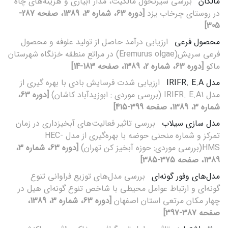
مالکان
بررسی سیرتحول مالکیت، مدار آبیاری و هزینه‌های چاه
در روستای چرخاب یزد
[دوره 63، شماره 3، 1389، صفحه 287-
305]
محصول فرعی
ارزیابی درآمد حاصل از تولید علوفه و محصول
فرعی سریش(Eremurus olgae) در مراتع منطقه خزنگاه شهرستان
ماکو
[دوره 63، شماره 2، 1389، صفحه 183-14]
مدل IRIFR. E.A
ارزیابی شدت فرسایش بادی با بهره گیری از
مدل IRIFR. E.A1 (بررسی موردی : ابوزیدآباد کاشان)
[دوره 63،
شماره 3، 1389، صفحه 399-415]
مدل سازی سیلاب
بررسی تاثیر فعالیت‌های آبخیزداری در زمان
تمرکز و شماره منحنی حوضه با بهره‌گیری از مدل HEC-
HMS(بررسی موردی: حوزه آبخیز کن تهران)
[دوره 63، شماره 3،
1389، صفحه 375-385]
مدل‌‌های وفور گونه‌‌ای
بررسی مدل‌‌های توزیع فراوانی تنوع
گونه‌‌ای و ارتباط عوامل محیطی با شاخص تنوع گونه‌‌ای هیل در
چهار مکان مرتعی استان اصفهان
[دوره 63، شماره 3، 1389،
صفحه 387-397]