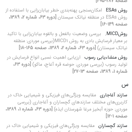
صفحه 287-305]
روش‌ ESAs
امکان‌سنجی پهنه‌بندی خطر بیابان‌زایی با استفاده از
روش ESAs در منطقه نیاتک سیستان
[دوره 63، شماره 2، 1389،
صفحه 149-16]
روشMICD.
بررسی وضعیت بالفعل و بالقوه بیابان‌زایی با تاکید
بر معیار فرسایش بادی به روش MICD1(بررسی موردی: منطقه
نیاتک سیستان)
[دوره 63، شماره 2، 1389، صفحه 165-18]
روش منشاءیابی رسوب
ارزیابی اهمیت نسبی انواع فرسایش در
تولید رسوب (بررسی موردی: حوضه قره آغاج، ماکو)
[دوره 63،
شماره 1، 1389، صفحه 13-27]
س
سازند آغاجاری
مقایسه ویژگی‌های فیزیکی و شیمیایی خاک در
کاربری‌های مختلف سازندهای گچساران و آغاجاری (بررسی
موردی: حوزه آبخیز مرغا شهرستان ایذه)
[دوره 63، شماره 1، 1389،
صفحه 1-12]
سازند گچساران
مقایسه ویژگی‌های فیزیکی و شیمیایی خاک در