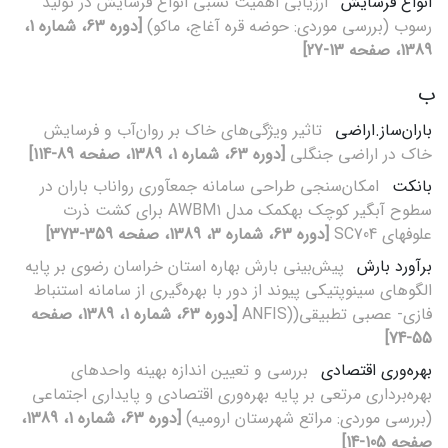
انواع فرسایش
ارزیابی اهمیت نسبی انواع فرسایش در تولید
رسوب (بررسی موردی: حوضه قره آغاج، ماکو)
[دوره 63، شماره 1،
1389، صفحه 13-27]
ب
باران‌ساز.اراضی
تاثیر ویژگی‌های خاک بر روان‌آب و فرسایش
خاک در اراضی جنگلی
[دوره 63، شماره 1، 1389، صفحه 89-114]
بانکت
امکان‌سنجی طراحی سامانه جمع‎آوری رواناب باران در
سطوح آبگیر کوچک به‎کمک مدل AWBM1 برای کشت ذرت
علوفه‎ای SC704
[دوره 63، شماره 3، 1389، صفحه 359-373]
برآورد بارش
پیش‌بینی بارش بهاره استان خراسان رضوی بر پایه
الگوهای سینوپتیکی پیوند از دور با بهره‌گیری از سامانه استنباط
فازی- عصبی تطبیقی((ANFIS
[دوره 63، شماره 1، 1389، صفحه
55-74]
بهره‌وری اقتصادی
بررسی و تعیین اندازه بهینه واحدهای
بهره‌برداری مرتعی بر پایه بهره‌وری اقتصادی و پایداری اجتماعی
(بررسی موردی: مراتع شهرستان ارومیه)
[دوره 63، شماره 1، 1389،
صفحه 105-14]