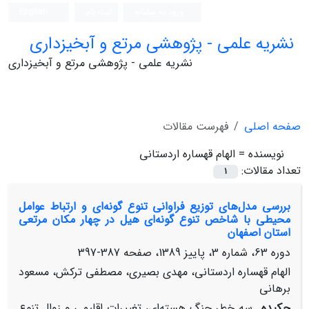
ورود به سامانه
ثبت نام
English
نشریه علمی - پژوهشی مرتع و آبخیزداری
نشریه علمی - پژوهشی مرتع و آبخیزداری
صفحه اصلی
فهرست مقالات
نویسنده =
الهام قهساره اردستانی
تعداد مقالات:
1
بررسی مدل‌‌های توزیع فراوانی تنوع گونه‌‌ای و ارتباط عوامل
محیطی با شاخص تنوع گونه‌‌ای هیل در چهار مکان مرتعی
استان اصفهان
دوره 63، شماره 3، پاییز 1389، صفحه
387-397
الهام قهساره اردستانی، مهدی بصیری، مصطفی ترکش، مسعود
برهانی
چکیده
سه خطرِ جنگ هسته‌‌ای، تغییرات اقلیمی و زوال تنوع