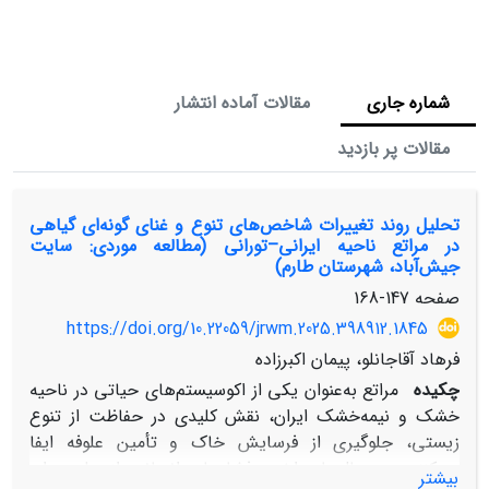
شماره جاری
مقالات آماده انتشار
مقالات پر بازدید
تحلیل روند تغییرات شاخص‌های تنوع و غنای گونه‌ای گیاهی
در مراتع ناحیه ایرانی–تورانی (مطالعه موردی: سایت
جیش‌آباد، شهرستان طارم)
صفحه
147-168
https://doi.org/10.22059/jrwm.2025.398912.1845
فرهاد آقاجانلو، پیمان اکبرزاده
چکیده
مراتع به‌عنوان یکی از اکوسیستم‌های حیاتی در ناحیه
خشک و نیمه‌خشک ایران، نقش کلیدی در حفاظت از تنوع
زیستی، جلوگیری از فرسایش خاک و تأمین علوفه ایفا
می‌کنند. در سال‌های اخیر، فشارهای انسانی ازجمله چرای
بیشتر