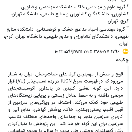
2
گروه علوم و مهندسی خاک، دانشکده مهندسی و فناوری
کشاورزی، دانشکدگان کشاورزی و منابع طبیعی، دانشگاه تهران،
کرج، تهران.
3
گروه مهندسی احیاء مناطق خشک و کوهستانی، دانشکده منابع
طبیعی، دانشکدگان کشاورزی و منابع طبیعی، دانشگاه تهران، کرج،
ایران
10.22059/jrwm.2025.388077.1796
چکیده
قوچ و میش از مهم‌ترین گونه‌های حیات‌وحش ایران به ‌شمار
می‌رود که در فهرست سرخ IUCN در رده آسیب‌پذیر (VU) قرار
دارد. این گونه‌ نقشی کلیدی در پایداری اکوسیستم‌های
مرتعی داشته و به حفظ تعادل زیستی و پویایی زیستگاه‌های
طبیعی خود کمک می‌کند. اختلاف در ویژگی‌های سرزمین از
قبیل اقلیم، پستی‌وبلندی، خاک، پوشش گیاهی، منابع آبی و
کاربری سرزمین منجر به جداسازی واحدهای مختلف تناسب
سرزمین برای این گونه خواهد شد. این پژوهش با دنبال‌کردن
رفتار گوسفندان وحشی طی مدت 10 سال، با هدف شناسایی