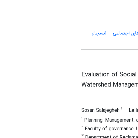
ای اجتماعی
انسجام
Evaluation of Social
Watershed Manageme
1
Sosan Salajegheh
Lei
1
Planning, Management, an
2
Faculty of governance, U
3
Department of Reclamati