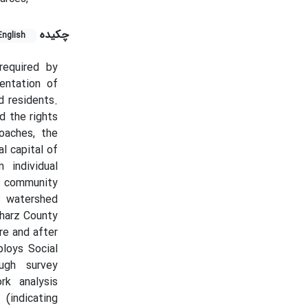
چکیده
English
required by
entation of
 residents.
d the rights
oaches, the
l capital of
 individual
ng community
 watershed
kharz County
re and after
loys Social
ugh survey
rk analysis
(indicating