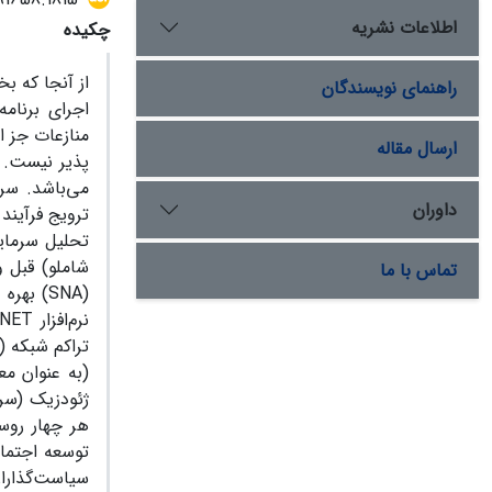
اطلاعات نشریه
چکیده
از آنجا که ب
راهنمای نویسندگان
اجرای برنامه
منازعات جز ا
ارسال مقاله
پذیر نیست. ی
می‌باشد. سرم
داوران
ترویج فرآین
تحلیل سرمای
شاملو) قبل و
تماس با ما
(SNA) ب
تراکم شبکه (
(به عنوان مع
ژئودزیک (سرع
هر چهار روس
توسعه اجتماع
سیاست‌گذاران