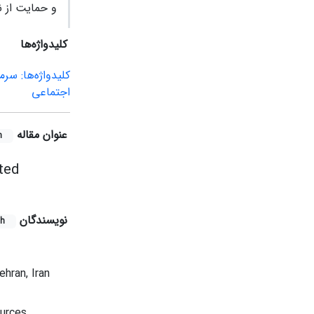
و حمایت از ن
کلیدواژه‌ها
کلیدواژه‌ها: سر
اجتماعی
عنوان مقاله
h
ted
نویسندگان
sh
hran, Iran
urces,