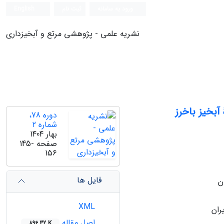
ورود به سامانه
ثبت نام
English
نشریه علمی - پژوهشی مرتع و آبخیزداری
بخیز باخرز
دوره 78،
شماره 2
بهار 1404
صفحه
145-
156
فایل ها
XML
ران
اصل مقاله
896.32 K