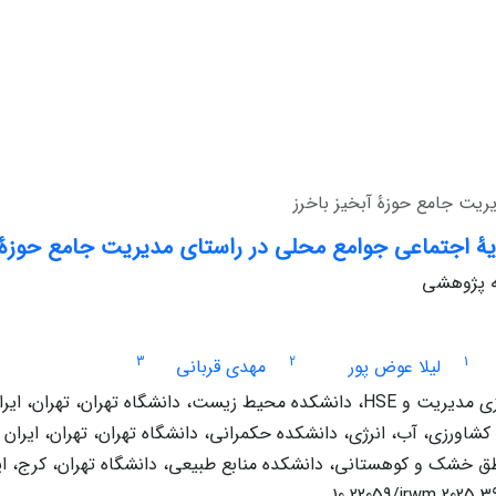
ریت جامع حوزۀ آبخیز باخرز
یۀ اجتماعی جوامع محلی در راستای مدیریت جامع حوزۀ آ
له پژوهشی
3
2
1
لیلا عوض پور
مهدی قربانی
حیط زیست، دانشگاه تهران، تهران، ایران
شاورزی، آب، انرژی، دانشکده حکمرانی، دانشگاه تهران، تهران، ایران
طق خشک و کوهستانی، دانشکده منابع طبیعی، دانشگاه تهران، کرج، ای
10.22059/jrwm.2025.3