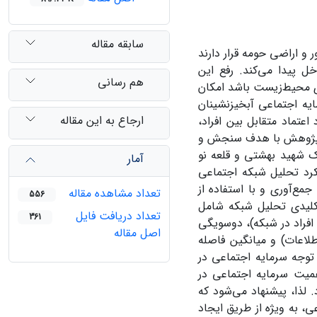
سابقه مقاله
 و اراضی حومه قرار دارند
خل پیدا می‌‌کند. رفع این
هم رسانی
اری محیط‌زیست باشد امکان
یه اجتماعی آبخیزنشینان
ارجاع به این مقاله
عتماد متقابل بین افراد،
ین پژوهش با هدف سنجش و
ک شهید بهشتی و قلعه نو
آمار
کرد تحلیل شبکه اجتماعی
جمع‌آوری و با استفاده از
تعداد مشاهده مقاله
556
ص‌های کلیدی تحلیل شبکه شامل
تعداد دریافت فایل
361
 افراد در شبکه)، دوسویگی
اصل مقاله
اطلاعات) و میانگین فاصله
 توجه سرمایه اجتماعی در
میت سرمایه اجتماعی در
 لذا، پیشنهاد می‌شود که
ی، به ویژه از طریق ایجاد