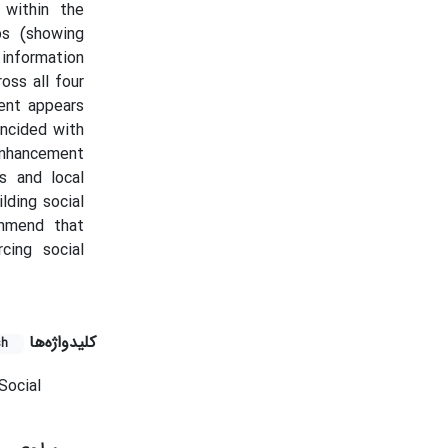
 within the
ips (showing
information
oss all four
ent appears
incided with
 enhancement
s and local
lding social
ommend that
cing social
کلیدواژه‌ها
sh
Social