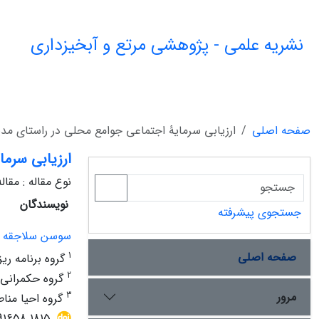
نشریه علمی - پژوهشی مرتع و آبخیزداری
صفحه اصلی
ارزیابی سرمایۀ اجتماعی جوامع محلی در راستای مدی
ارزیابی سرما
نوع مقاله : مقا
نویسندگان
جستجوی پیشرفته
سوسن سلاجقه
صفحه اصلی
1
گروه برنامه ریزی مدیریت و HSE، دانشکده م
2
گروه حکمرانی ک
مرور
3
گروه احیا منا
91658.1815