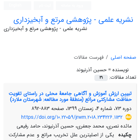
ورود به سامانه
ثبت نام
English
نشریه علمی - پژوهشی مرتع و آبخیزداری
نشریه علمی - پژوهشی مرتع و آبخیزداری
صفحه اصلی
فهرست مقالات
نویسنده =
حسین آذرنیوند
تعداد مقالات:
31
تبیین ارزش آموزش و آگاهی جامعۀ ‌محلی در راستای تقویت
حفاظت مشارکتی مراتع (منطقۀ مورد مطالعه: شهرستان ملارد)
دوره 73، شماره 4، زمستان 1399، صفحه
883-892
https://doi.org/10.22059/jrwm.2018.234226.1132
مائده نصری، محمد جعفری، حسین آذرنیوند، حامد رفیعی
چکیده
یکی از اصلی­ترین علل تخریب مراتع و عدم مشارکت