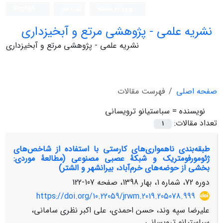
ورود به سامانه
ثبت نام
English
نشریه علمی - پژوهشی مرتع و آبخیزداری
نشریه علمی - پژوهشی مرتع و آبخیزداری
صفحه اصلی
فهرست مقالات
نویسنده =
سباستیانو ترویسانی
تعداد مقالات:
1
طبقه‌بندی ناهمواری‌های کارستی با استفاده از شاخص‌های
ژئومورفومتریک و شبکۀ عصبی مصنوعی (مطالعۀ موردی:
بخشی از حوضه‌های خرم‌آباد، بیرانشهر و الشتر)
دوره 72، شماره 1، بهار 1398، صفحه
107-122
https://doi.org/10.22059/jrwm.2019.205078.999
علیرضا سپه وند، حسن احمدی، علی اکبر نظری سامانی،
سباستیانو ترویسانی