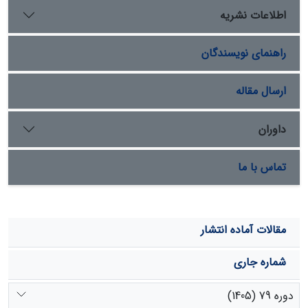
ژئومورفومتری در ناهمواری‌های تپه، پرتگاه و دره­کارستی
اطلاعات نشریه
بسیار نمایان بوده ولی در دشت و دولین کمی دارای
همپوشانی هستند.
راهنمای نویسندگان
ارسال مقاله
داوران
تماس با ما
مقالات آماده انتشار
شماره جاری
دوره 79 (1405)