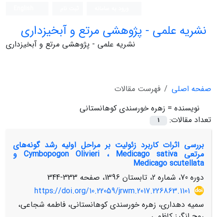
ورود به سامانه
ثبت نام
English
نشریه علمی - پژوهشی مرتع و آبخیزداری
نشریه علمی - پژوهشی مرتع و آبخیزداری
صفحه اصلی
فهرست مقالات
نویسنده =
زهره خورسندی کوهانستانی
تعداد مقالات:
1
بررسی اثرات کاربرد زئولیت بر مراحل اولیه رشد گونه‌های
مرتعی Cymbopogon Olivieri ، Medicago sativa و
Medicago scutellata
دوره 70، شماره 2، تابستان 1396، صفحه
333-344
https://doi.org/10.22059/jrwm.2017.226863.1101
سمیه دهداری، زهره خورسندی کوهانستانی، فاطمه شجاعی،
روح انگیز کاظمی