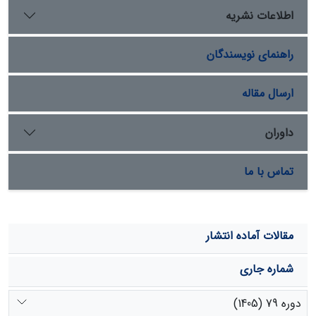
است. بیشترین وزن خشک ریشه در گونۀ
Medicago sativa
اطلاعات نشریه
با کاربرد 4 گرم زئولیت می­باشد. طول ریشۀ تر در هر سه گونۀ
گیاهی مورد نظر در هیچ یک از تیمارها تفاوت معنی­داری
راهنمای نویسندگان
نداشت.
ارسال مقاله
داوران
تماس با ما
مقالات آماده انتشار
شماره جاری
دوره 79 (1405)