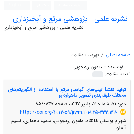
ورود به سامانه
ثبت نام
English
نشریه علمی - پژوهشی مرتع و آبخیزداری
نشریه علمی - پژوهشی مرتع و آبخیزداری
صفحه اصلی
فهرست مقالات
نویسنده =
دامون رزمجویی
تعداد مقالات:
1
تولید نقشۀ تیپ‌های گیاهی مرتع با استفاده از الگوریتم‌های
مختلف طبقه‌بندی تصویر ماهواره‌ای
دوره 71، شماره 3، پاییز 1397، صفحه
847-856
https://doi.org/10.22059/jrwm.2018.250332.1218
شهرام یوسفی خانقاه، دامون رزمجویی، سمیه دهداری، نسیم
آرمان