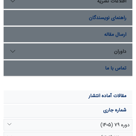
اطلاعات نشریه
می شود در کنار روش­های رقومی طبقه­بندی تصاویر ماهواره­ای
از تفسیر بصری جهت تدقیق مرز نقشۀ تیپ­های گیاهی حاصله
راهنمای نویسندگان
استفاده شود.
ارسال مقاله
داوران
تماس با ما
مقالات آماده انتشار
شماره جاری
دوره 79 (1405)