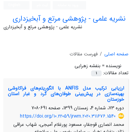
ورود به سامانه
ثبت نام
English
نشریه علمی - پژوهشی مرتع و آبخیزداری
نشریه علمی - پژوهشی مرتع و آبخیزداری
صفحه اصلی
فهرست مقالات
نویسنده =
بنفشه زهرایی
تعداد مقالات:
1
ارزیابی ترکیب مدل ANFIS با الگوریتم‌های فراکاوشی
بهینه‌سازی در پیش‌بینی طوفان‌های گرد و غبار استان
خوزستان
دوره 73، شماره 4، زمستان 1399، صفحه
691-708
https://doi.org/10.22059/jrwm.2020.311676.1540
محمد انصاری قوجقار، مسعود پورغلام آمیجی، شهاب عراقی
نژاد، بنفشه زهرایی، سامان رضوی، علی سلاجقه