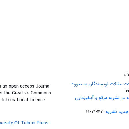
ات
ت مقالات نویسندگان به صورت
is an open access Journal
er the Creative Commons
 در نشریه مرتع و آبخیزداری
0 International License
جدید نشریه
1402-04-22
versity Of Tehran Press