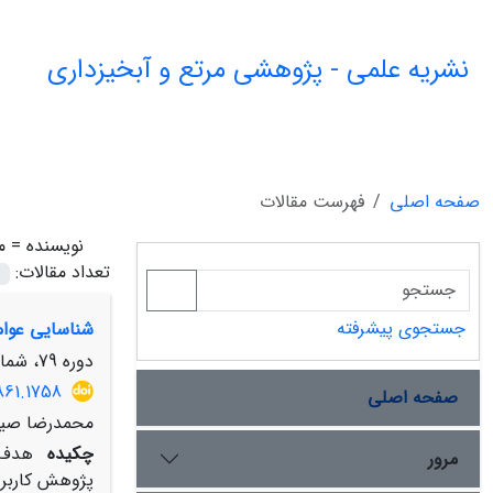
نشریه علمی - پژوهشی مرتع و آبخیزداری
صفحه اصلی
فهرست مقالات
نویسنده =
م
تعداد مقالات:
جستجوی پیشرفته
شناسایی عوامل
دوره 79، شماره 1، بهار 1405، صفحه
861.1758
صفحه اصلی
محمدرضا صیاد
چکیده
هدف ا
مرور
پژوهش کاربرد