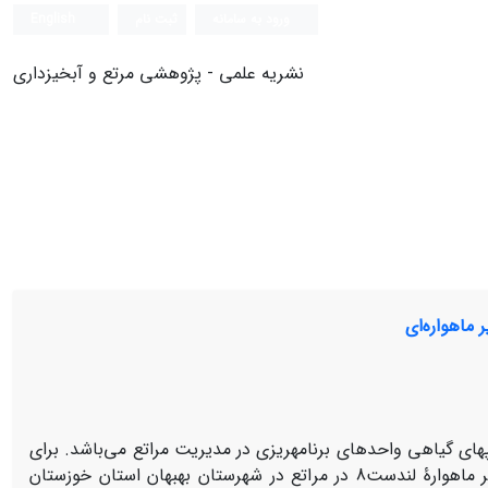
ورود به سامانه
ثبت نام
English
نشریه علمی - پژوهشی مرتع و آبخیزداری
 ماهواره‌ای
های گیاهی واحدهای برنامه­ریزی در مدیریت مراتع می‌باشد. برای
تهیۀ نقشۀ تیپ­های گیاهی مراتع با استفاده از الگوریتم­های مختلف طبقه­بندی تصویر ماهوارۀ لندست8 در مراتع در شهرستان بهبهان استان خوزستان