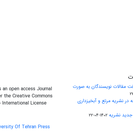
ات
ت مقالات نویسندگان به صورت
is an open access Journal
er the Creative Commons
 در نشریه مرتع و آبخیزداری
0 International License
جدید نشریه
1402-04-22
versity Of Tehran Press