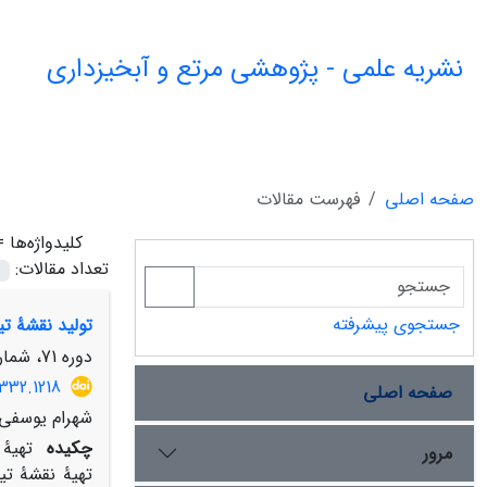
نشریه علمی - پژوهشی مرتع و آبخیزداری
صفحه اصلی
فهرست مقالات
کلیدواژه‌ها 
تعداد مقالات:
جستجوی پیشرفته
تولید نقشۀ تی
دوره 71، شماره 3، پاییز 1397، صفحه
332.1218
صفحه اصلی
شهرام یوسفی 
چکیده
تهیۀ 
مرور