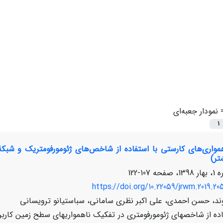
=
نمودار جعبه‌ای
1
همواری‌های کارستی با استفاده از شاخص‌های ژئومورفومتریک و شب
تر)
107-122
https://doi.org/10.22059/jrwm.2019.20
ند، حسن احمدی، علی اکبر نظری سامانی، سباستیانو ترویسانی
ده از شاخص­های ژئومورفومتری در تفکیک ناهمواری­های سطح زمین کارب