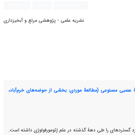
ورود به سامانه
ثبت نام
English
نشریه علمی - پژوهشی مرتع و آبخیزداری
کۀ عصبی مصنوعی (مطالعۀ موردی: بخشی از حوضه‌های خرم‌آباد،
رد گسترده­ای را طی دهۀ گذشته در علم ژئومورفولوژی داشته است.