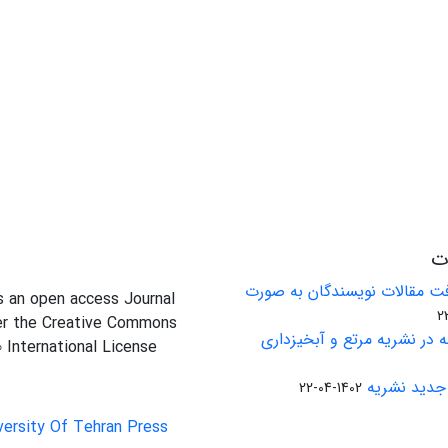
ات
ت مقالات نویسندگان به صورت
is an open access Journal
er the Creative Commons
 در نشریه مرتع و آبخیزداری
0 International License
جدید نشریه
1402-04-22
versity Of Tehran Press