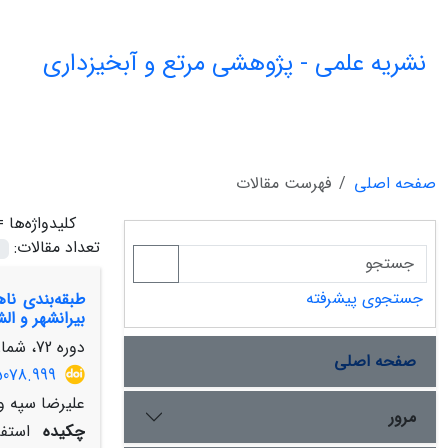
نشریه علمی - پژوهشی مرتع و آبخیزداری
صفحه اصلی
فهرست مقالات
کلیدواژه‌ها 
تعداد مقالات:
جستجوی پیشرفته
طبقه‌بندی نا
بیرانشهر و الش
دوره 72، شماره 1، بهار 1398، صفحه
صفحه اصلی
5078.999
علیرضا سپه و
مرور
چکیده
استفا