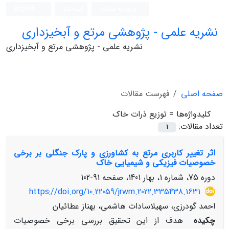
ورود به سامانه
ثبت نام
English
نشریه علمی - پژوهشی مرتع و آبخیزداری
نشریه علمی - پژوهشی مرتع و آبخیزداری
صفحه اصلی
فهرست مقالات
کلیدواژه‌ها =
توزیع ذرات خاک
تعداد مقالات:
1
اثر تغییر کاربری مرتع به کشاورزی و پارک جنگلی بر برخی
خصوصیات فیزیکی و شیمیایی خاک
دوره 75، شماره 1، بهار 1401، صفحه
91-102
https://doi.org/10.22059/jrwm.2022.335438.1631
احمد گودرزی، سهیلاسادات هاشمی، بهناز عطائیان
چکیده
هدف از این تحقیق بررسی برخی خصوصیات