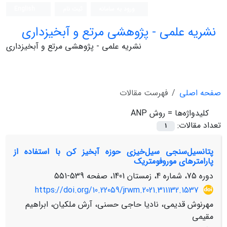
ورود به سامانه
ثبت نام
English
نشریه علمی - پژوهشی مرتع و آبخیزداری
نشریه علمی - پژوهشی مرتع و آبخیزداری
صفحه اصلی
فهرست مقالات
کلیدواژه‌ها =
روش ANP
تعداد مقالات:
1
پتانسیل‌سنجی سیل‌خیزی حوزه آبخیز کن با استفاده از
پارامترهای موروفومتریک
دوره 75، شماره 4، زمستان 1401، صفحه
539-551
https://doi.org/10.22059/jrwm.2021.311132.1537
مهرنوش قدیمی، نادیا حاجی حسنی، آرش ملکیان، ابراهیم
مقیمی