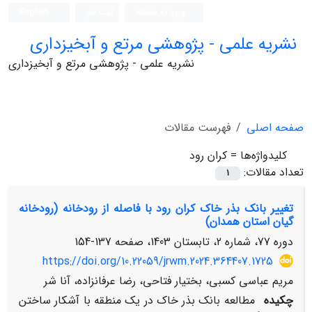
ورود به سامانه
ثبت نام
English
نشریه علمی - پژوهشی مرتع و آبخیزداری
نشریه علمی - پژوهشی مرتع و آبخیزداری
صفحه اصلی
فهرست مقالات
کلیدواژه‌ها =
کران رود
تعداد مقالات:
1
تغییر بانک بذر خاک کران رود با فاصله از رودخانه (رودخانه‌
گیان استان همدان)
دوره 77، شماره 2، تابستان 1403، صفحه
137-154
https://doi.org/10.22059/jrwm.2024.364407.1725
مریم عباسی کسبی، بختیار فتاحی، رضا عرفانزاده، آنا شر
چکیده
مطالعه بانک بذر خاک در یک منطقه با آشکار ساختن