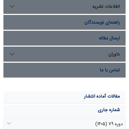
است. بیشترین وزن خشک ریشه در گونۀ
Medicago sativa
اطلاعات نشریه
با کاربرد 4 گرم زئولیت می­باشد. طول ریشۀ تر در هر سه گونۀ
گیاهی مورد نظر در هیچ یک از تیمارها تفاوت معنی­داری
راهنمای نویسندگان
نداشت.
ارسال مقاله
داوران
تماس با ما
مقالات آماده انتشار
شماره جاری
دوره 79 (1405)