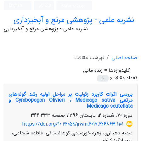
ورود به سامانه
ثبت نام
English
نشریه علمی - پژوهشی مرتع و آبخیزداری
نشریه علمی - پژوهشی مرتع و آبخیزداری
صفحه اصلی
فهرست مقالات
کلیدواژه‌ها =
زنده مانی
تعداد مقالات:
1
بررسی اثرات کاربرد زئولیت بر مراحل اولیه رشد گونه‌های
مرتعی Cymbopogon Olivieri ، Medicago sativa و
Medicago scutellata
دوره 70، شماره 2، تابستان 1396، صفحه
333-344
https://doi.org/10.22059/jrwm.2017.226863.1101
سمیه دهداری، زهره خورسندی کوهانستانی، فاطمه شجاعی،
روح انگیز کاظمی