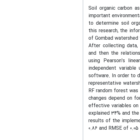
Soil organic carbon as
important environmenta
to determine soil org
this research, the inf
of Gombad watershed wa
After collecting data,
and then the relation
using Pearson's line
independent variable 
software. In order to 
representative waters
RF random forest was u
changes depend on fou
effective variables on
explained 34% and the 
results of the implem
0.86 and RMSE of 0.05 