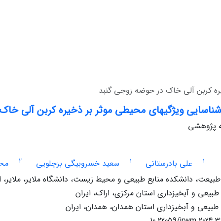
ره کربن آلی خاک در حوضه زوجی گنبد
شناسایی ویژگیهای محیطی موثر بر ذخیره کربن آلی خاک
له پژوهشی
2
1
1
علی بادرستانی
سعید خسروبیگی بزچلویی
محم
یعت، دانشکده منابع طبیعی و محیط زیست، دانشگاه ملایر، ملایر، ای
 طبیعی و آبخیزداری استان مرکزی، اراک، ایران
 طبیعی و آبخیزداری استان همدان، همدان، ایران
10.22059/jrwm.2024.3