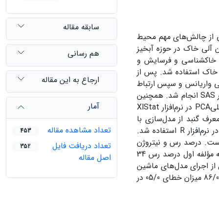
سابقه مقاله
ی از چالش‌های مهم محیط
ن آلی خاک در حوزه آبخیز
هم رسانی
ی، خاکشناسی و فرسایش و
اطلاعات 49 خاکرخ در لایه 15-0 سانتی‌متری خاک استفاده شد. پس از
ارجاع به این مقاله
مون‌های نرمالیتی (آزمون شپیرو – ویلکα <0.05 )، همگنی واریانس و سپس ارتباط
بین متغیرهای مستقل و کربن آلی با استفاده از همبستگی خطی پیرسون در نرم‌افزار SAS انجام شد. همچنین
آمار
تعیین موثرترین متغییر مستقل با استفاده از تجزیه چند متغیره تجزیه و تحلیل عاملیPCA در نرم‌افزار XlStat
عرف گنبد از مدل‌سازی با
تعداد مشاهده مقاله
استفاده از الگوریتم‌های یادگیری ماشین بردار پشتیبانSVM و جنگل تصادفی RF در نرم‌افزار R استفاده شد.
453
 وابسته است. درصد رس و نیتروژن
تعداد دریافت فایل
352
به عنوان تاثیرگذارترین متغیر‌ها، بر مقدار کربن آلی خاک انتخاب شدند، به ‌طوری‌که مؤلفه اول درصد رس 34
اصل مقاله
نتایج حاصل از اجرای مدل‌های ماشین
پشتیبان بردار و جنگل تصادفی، مدل ماشین پشتیبان بردار با میزان ضریب کارایی 86/0 میزان خطای 05/0 در