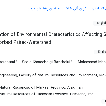
 تصادفی
کربن آلی خاک
ماشین پشتیبان بردار
Englis
ation of Environmental Characteristics Affecting S
Gonbad Paired-Watershed
Engli
1
2
Badrestani
Saeid Khosrobeigi Bozchelui
Mohammad Mehdi
gineering, Faculty of Natural Resources and Environment, Mal
atural Resources of Markazi Province, Arak, Iran
atural Resources of Hamedan Province, Hamedan, Iran.