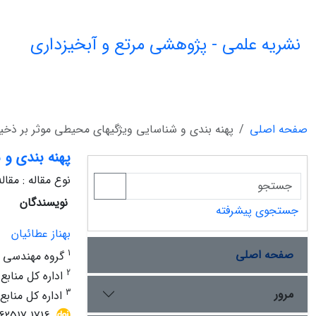
نشریه علمی - پژوهشی مرتع و آبخیزداری
صفحه اصلی
پهنه بندی و شناسایی ویژگیهای محیطی موثر بر ذخی
پهنه بندی و 
نوع مقاله : مقا
نویسندگان
جستجوی پیشرفته
بهناز عطائیان
صفحه اصلی
1
گروه مهندسی طب
2
اداره کل منابع
مرور
3
اداره کل منابع
62517.1716