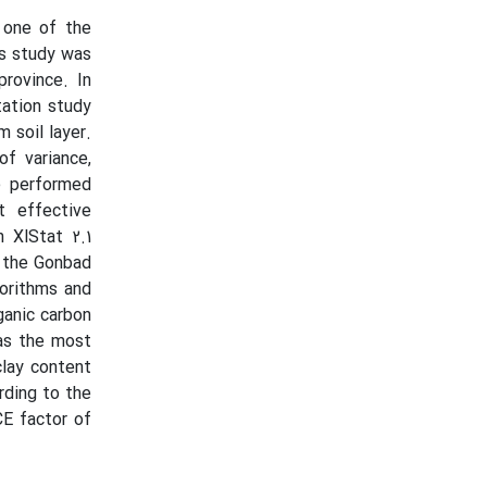
s one of the
is study was
rovince. In
tation study
 soil layer.
of variance,
e performed
t effective
n XlStat 2.1
n the Gonbad
orithms and
ganic carbon
as the most
clay content
rding to the
E factor of