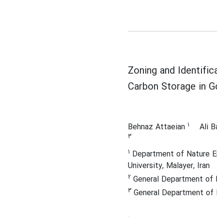
Zoning and Identific
Carbon Storage in 
1
Behnaz Attaeian
Ali 
3
1
Department of Nature En
University, Malayer, Iran
2
General Department of N
3
General Department of N