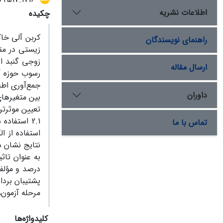
اطلاعات نشریه
چکیده
کربن آلی خا
راهنمای نویسندگان
زیستی در مقو
زوجی گنبد ا
ارسال مقاله
داوران
2.1 استفاد
تماس با ما
مرحله آزمون،
کلیدواژه‌ها