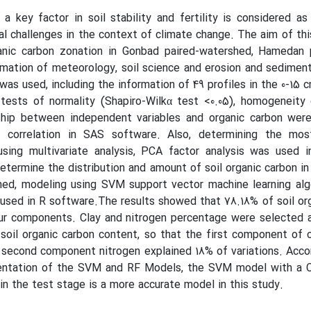
 a key factor in soil stability and fertility is considered a
l challenges in the context of climate change. The aim of th
anic carbon zonation in Gonbad paired-watershed, Hamedan p
ormation of meteorology, soil science and erosion and sedimen
s used, including the information of 49 profiles in the 0-15 cm
 tests of normality (Shapiro-Wilkα test <0.05), homogeneity 
ship between independent variables and organic carbon wer
ar correlation in SAS software. Also, determining the mos
using multivariate analysis, PCA factor analysis was used i
determine the distribution and amount of soil organic carbon i
hed, modeling using SVM support vector machine learning alg
sed in R software.The results showed that 78.18% of soil or
r components. Clay and nitrogen percentage were selected 
 soil organic carbon content, so that the first component of 
second component nitrogen explained 18% of variations. Acco
entation of the SVM and RF Models, the SVM model with a C
in the test stage is a more accurate model in this study.