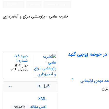
ورود به سامانه
ثبت نام
English
نشریه علمی - پژوهشی مرتع و آبخیزداری
 در حوضه زوجی گنبد
دوره 78،
شماره 1
بهار 1404
صفحه
1-16
3
د مهدی ارتیمانی
فایل ها
ران
XML
اصل مقاله
920.83 K