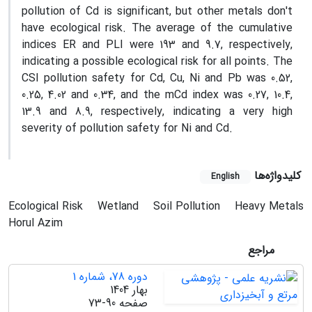
pollution of Cd is significant, but other metals don't
have ecological risk. The average of the cumulative
indices ER and PLI were 193 and 9.7, respectively,
indicating a possible ecological risk for all points. The
CSI pollution safety for Cd, Cu, Ni and Pb was 0.52,
0.25, 4.02 and 0.34, and the mCd index was 0.27, 10.4,
13.9 and 8.9, respectively, indicating a very high
severity of pollution safety for Ni and Cd.
کلیدواژه‌ها
English
Ecological Risk
Wetland
Soil Pollution
Heavy Metals
Horul Azim
مراجع
دوره 78، شماره 1
بهار 1404
صفحه
73-90