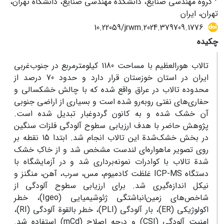
گروه مهندسی صنایع، دانشکده مهندسی صنایع، دانشگاه تهران،
تهران، ایران
10.22059/jrwm.2024.379709.1776
چکیده
تالاب هورالعظیم با مساحت 1180 کیلومترمربع در جنوب‌غربی
ایران در استان خوزستان قرار دارد و حدود 70 درصد از
محدوده تالاب در عراق واقع شده که با چالش‌ خشکسالی و
حفاری‌های نفتی روبه‌رو شده است و بسیاری از اراضی جنوبی
آن خشک شده و به کانون گردوغبار تبدیل شده است.
پژوهش حاضر با هدف ارزیابی سطوح آلودگی فلزات سنگین
در بخش خشک‌شدة این تالاب انجام شد. ابتدا 15 نقطه بر
روی تصویر ماهواره‌ای لندست مشخص شد و از خاکِ خشک
شدة تالاب با کوادرات نمونه‌برداری شد و در آزمایشگاه با
دستگاه ICP-MS غلظت کادمیوم، مس، سرب، آهن، منگنز و
نیکل اندازه‌گیری شد. برای ارزیابی سطوح آلودگی از
شاخص‌های زمین‌انباشتگی ژئوشیمیایی (Igeo)، خطر
اکولوژیکی (ER)، بار آلودگی (PLI)، خطر بالقوة آلودگی (RI)،
امنیت آلودگی (CSI) و درجه اصلاح (mCd) استفاده شد.