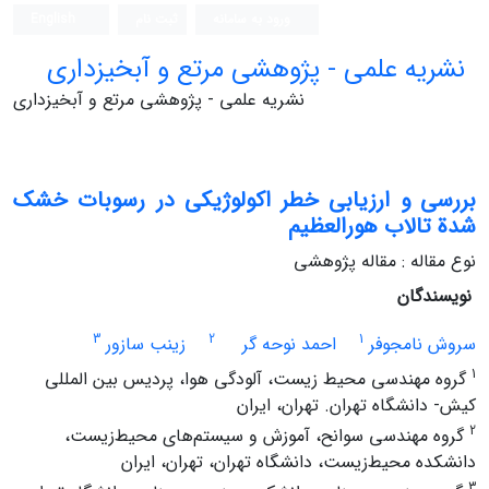
ورود به سامانه
ثبت نام
English
نشریه علمی - پژوهشی مرتع و آبخیزداری
نشریه علمی - پژوهشی مرتع و آبخیزداری
بررسی و ارزیابی خطر اکولوژیکی در رسوبات خشک
شدة تالاب هورالعظیم
نوع مقاله : مقاله پژوهشی
نویسندگان
3
2
1
سروش نامجوفر
احمد نوحه گر
زینب سازور
1
گروه مهندسی محیط زیست، آلودگی هوا، پردیس بین المللی
کیش- دانشگاه تهران. تهران، ایران
2
گروه مهندسی سوانح، آموزش و سیستم‌های محیط‌زیست،
دانشکده محیط‌زیست، دانشگاه تهران، تهران، ایران
3