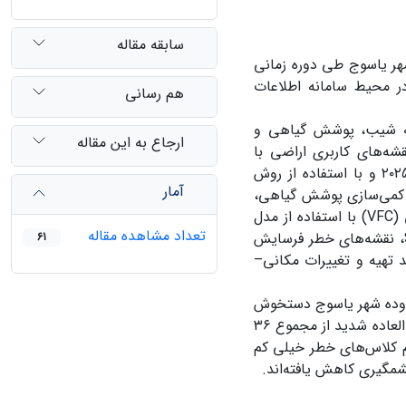
سابقه مقاله
 یاسوج طی دوره زمانی
داده‌های سنجش از دور در محیط سامانه اطلاعات
هم رسانی
ویه شیب، پوشش گیاهی و
ارجاع به این مقاله
شه‌های کاربری اراضی با
بهره‌گیری از تصاویر ماهواره‌ای لندست TM برای سال ۱۹۹۲ و ETM+ برای سال ۲۰۲۵ و با استفاده از روش
آمار
ر کمی‌سازی پوشش گیاهی،
شاخص نرمال‌شده تفاوت پوشش گیاهی (NDVI) محاسبه و کسری پوشش گیاهی (VFC) با استفاده از مدل
تعداد مشاهده مقاله
پیکسل دوگانه (DPM) استخراج گردید. در نهایت، بر اساس استاندارد SL 190-2007، نقشه‌های خطر فرسایش
61
تهیه و تغییرات مکانی–
ر فرسایش خاک در محدوده شهر یاسوج دستخوش
تغییرات قابل‌توجهی شده است. مساحت کلاس‌های خطر شدید، خیلی شدید و فوق‌العاده شدید از مجموع ۳۶
ت، در حالی که سهم کلاس‌های خطر خیلی کم
شمگیری کاهش یافته‌اند.