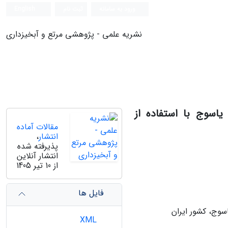
ورود به سامانه
ثبت نام
English
نشریه علمی - پژوهشی مرتع و آبخیزداری
اسوج با استفاده از
مقالات آماده
انتشار
،
پذیرفته شده
انتشار آنلاین
از 10 تیر 1405
فایل ها
وج، کشور ایران
XML