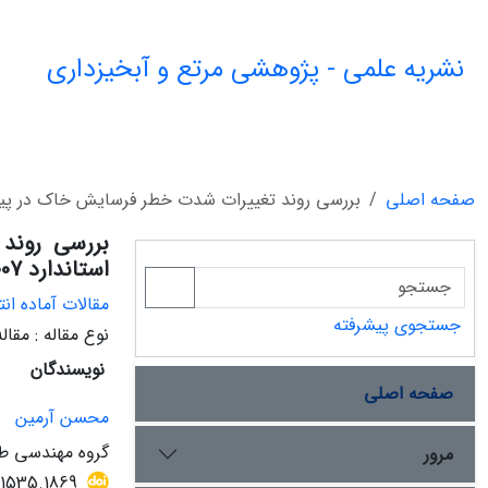
نشریه علمی - پژوهشی مرتع و آبخیزداری
صفحه اصلی
بررسی روند تغییرات شدت خطر فرسایش خاک در پیرامون شهر 
بررسی روند
استاندارد SL 190-2007
مقالات آماده انت
جستجوی پیشرفته
نوع مقاله : مقا
نویسندگان
صفحه اصلی
محسن آرمین
گروه مهندسی طب
مرور
11535.1869