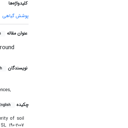
کلیدواژه‌ها
پوشش گیاهی
عنوان مقاله
h
around
نویسندگان
sh
ences,
چکیده
English
ity of soil
 SL 190-2007