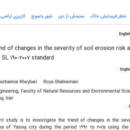
خطر فرسایش خاک
سنجش از دور
شهر یاسوج
کاربری اراضی
Englis
nd of changes in the severity of soil erosion risk 
e SL 190-2007 standard
Engli
horbannia Kheybari
Roya Ghahremani
ineering, Faculty of Natural Resources and Environmental Sci
j, Iran
t study is to investigate the trend of changes in the sever
rea of Yasouj city during the period 1992 to 2025 using the