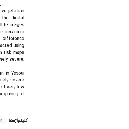
.
e, vegetation
the digital
llite images
the maximum
 difference
racted using
on risk maps
mely severe,
rn in Yasouj
emely severe
 of very low
beginning of
کلیدواژه‌ها
sh