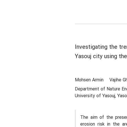
Investigating the tre
Yasouj city using th
Mohsen Armin
Vajihe G
Department of Nature Eng
University of Yasouj, Yasou
The aim of the presen
erosion risk in the a