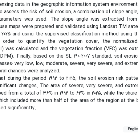
ensing data in the geographic information system environment
 to assess the risk of soil erosion, a combination of slope angl
arameters was used. The slope angle was extracted from 
 use maps were prepared and validated using Landsat TM sate
 2025 and using the supervised classification method using 
n order to quantify the vegetation cover, the normalized
I) was calculated and the vegetation fraction (VFC) was ext
DPM). Finally, based on the SL 190-2007 standard, soil erosi
lasses: very low, low, moderate, severe, very severe, and extre
oral changes were analyzed.
t during the period 1992 to 2025, the soil erosion risk patte
nificant changes. The area of severe, very severe, and extr
sed from a total of 36% in 1992 to 62% in 2025, while the share
which included more than half of the area of the region at the 
ed significantly.
Engli