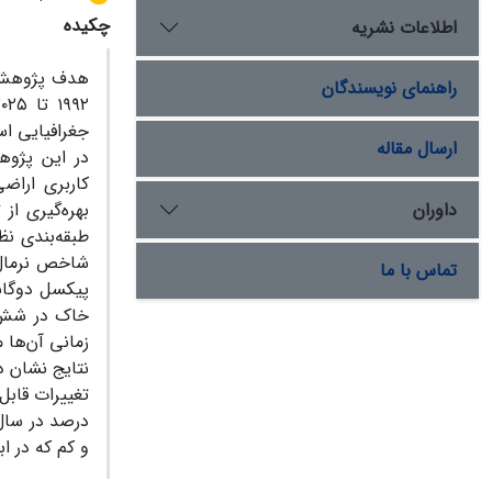
چکیده
اطلاعات نشریه
هدف پژوهش 
راهنمای نویسندگان
جغرافیایی ا
ارسال مقاله
در این پژوه
کاربری اراض
داوران
طبقه‌بندی ن
تماس با ما
خاک در شش ک
زمانی آن‌ها م
و کم که در ا