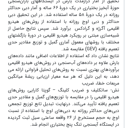
تحقیق از آمار درازمدت بارش در ایستگاه­های باران‌سنجی
حوزۀ آبخیز بختیاری در یک دورۀ ۶۶ ساله و آمار دبی حداکثر
روزانه در یک دورۀ ۵۸ ساله استفاده شد. در این تحقیق دبی
حداکثر و دبی اوج روزانه با استفاده از روش‌های هیدرو
اقلیمی آگرژه و گرادکس برآورد شد. سپس نتایج حاصل از
شبیه‌سازی مبتنی بر رویکرد هیدرو اقلیمی در دورۀ بازگشت­های
مختلف با روش­های معمول آماری گمبل و توزیع مقادیر حدی
تعمیم یافته (GEV) مقایسه شد.
نتایج نشان داد که استفاده از اطلاعات اضافی مانند داده‌های
بارش علاوه بر داده‌های آب‌سنجی در روش‌های هیدرو اقلیمی
برآوردهای بهتری نسبت به روش‌های تحلیل فراوانی ارائه می
دهد، به این دلیل که هر سه معیار ارزیابی ریشۀ میانگین
مربعات خطا، ضریب
نش- ساتکلیف و ضریب کلینگ – گوپتا کارایی روش‌های
هیدرو اقلیمی را در مقایسه با توزیع‌های گمبل و مقادیر حدی
تعمیم یافته تأیید می‌کند. درنهایت تبدیل تابع توزیع تجمعی
دبی‌های حداکثر روزانه به دبی‌های اوج با استفاده از نسبت
اوج به حجمِ مستخرج از ۲۶ واقعه ساعتی سیل ثبت گردیده
در ایستگاه آبسنجی تنگ پنج بختیاری انجام شد.