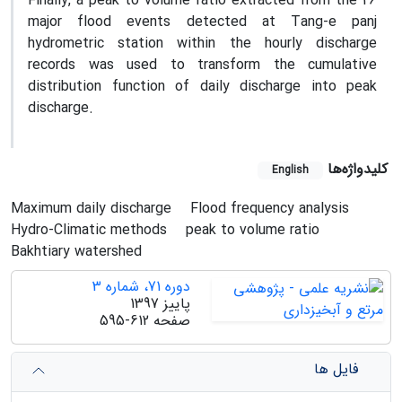
Finally, a peak to volume ratio extracted from the 26
major flood events detected at Tang-e panj
hydrometric station within the hourly discharge
records was used to transform the cumulative
distribution function of daily discharge into peak
discharge.
کلیدواژه‌ها
English
Maximum daily discharge
Flood frequency analysis
Hydro-Climatic methods
peak to volume ratio
Bakhtiary watershed
دوره 71، شماره 3
پاییز 1397
صفحه
595-612
فایل ها