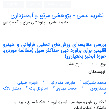
ورود به سامانه
ثبت نام
English
نشریه علمی - پژوهشی مرتع و آبخیزداری
نشریه علمی - پژوهشی مرتع و آبخیزداری
بررسی مقایسه‌ای روش‌های تحلیل فراوانی و هیدرو
اقلیمی برای برآورد دبی حداکثر سیل (مطالعۀ موردی:
حوزۀ آبخیز بختیاری)
نوع مقاله : مقاله پژوهشی
نویسندگان
2
1
محمد بشیرگنبد
علیرضا مقدم نیا
شهرام خلیقی
4
3
2
سیگارودی
محمد مهدوی
امانوئل پاکه
میشل لانگ
5
1
دکتری علوم و مهندسی آبخیزداری، دانشکدۀ منابع طبیعی،
دانشگاه تهران، ایران