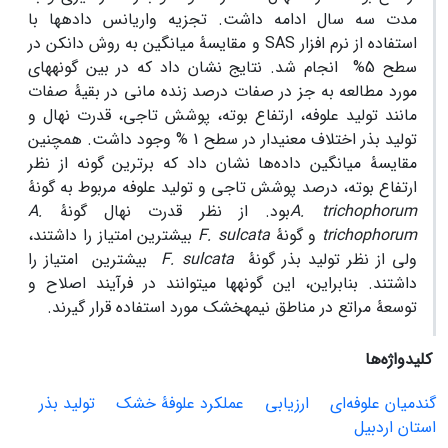
مدت سه سال ادامه داشت. تجزیه واریانس داده­ها با
استفاده از نرم افزار SAS و مقایسۀ میانگین به روش دانکن در
سطح 5% انجام شد. نتایج نشان داد که در بین گونه­های
مورد مطالعه به جز در صفات درصد زنده مانی در بقیۀ صفات
مانند تولید علوفه، ارتفاع بوته، پوشش تاجی، قدرت نهال و
تولید بذر اختلاف معنی­دار در سطح 1 % وجود داشت. همچنین
مقایسۀ میانگین داده‌ها نشان داد که برترین گونه از نظر
ارتفاع بوته، درصد پوشش تاجی و تولید علوفه مربوط به گونۀ
A. trichophorum
بود. از نظر قدرت نهال گونۀ
A.
trichophorum
و گونۀ
F. sulcata
بیشترین امتیاز را داشتند،
ولی از نظر تولید بذر گونۀ
sulcata
F.
بیشترین امتیاز را
داشتند. بنابراین، این گونه­ها می­توانند در فرآیند اصلاح و
توسعۀ مراتع در مناطق نیمه­خشک مورد استفاده قرار گیرند.
کلیدواژه‌ها
گندمیان علوفه‌ای
ارزیابی
عملکرد علوفۀ خشک
تولید بذر
استان اردبیل