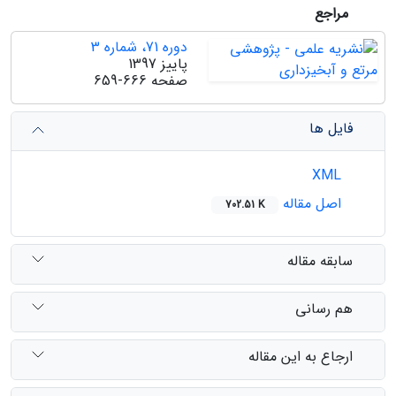
مراجع
دوره 71، شماره 3
پاییز 1397
صفحه
659-666
فایل ها
XML
اصل مقاله
702.51 K
سابقه مقاله
هم رسانی
ارجاع به این مقاله