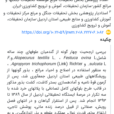
مراتع کشور-سازمان تحقیقات، آموش و ترویج کشاورزی-ایران.
3
استادیار پژوهشی بخش تحقیقات جنگل و مرتع مرکز تحقیقات و
آموزش کشاورزی و منابع طبیعی استان اردبیل-سازمان تحقیقات،
آموش و ترویج کشاورزی
https://doi.org/10.22059/jrwm.2018.222706.1082
چکیده
بررسی ارجحیت چهار گونه از گندمیان علوفه­ای چند ساله
شامل:
L
Festuca ovina
،
.
L
Alopecurus textilis
.
و
F.
L
sulcata
.
و
Agropyron trichophorum
(Link) Richter
.
،
به منظور استفاده در اصلاح و احیاء مراتع ، بذور گونه­ها از
رویشگاه­های طبیعی استان اردبیل جمع­آوری شد، پس از
آزمون قوۀ نامیه و آماده­سازی بستر کاشت، کشت بذور مذکور
در قالب طرح بلوک­های کامل تصادفی با پلات­های خرد شده با
سه تکرار در عرصۀ ایستگاه تحقیقاتی اردبیل از سال 1389 تا
1393 انجام شد. پس از استقرار گیاهان و در انتهای فصل
رویش، صفاتی از قبیل درصد زنده مانی، پوشش تاجی،
ارتفاع بوته، قدرت نهال، عملکرد علوفه و بذر اندازه‌گیری و به