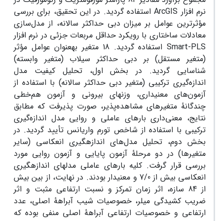
نرم افزار ArcGIS استفاده گردید. در این تحقیق، برای بررسی
مؤثرترین عوامل بر میزان دبی حداکثر سالانه، از مدل‌سازی
معادلات ساختاری با رویکرد حداقل مربعات جزئی در نرم افزار
Smart-PLS استفاده گردید. 18 متغیر به­عنوان عوامل مؤثر
(متغیر مستقل) بر دبی حداکثر سیلاب (متغیر وابسته)
شناسایی گردید. در بخش اول، تحلیل کیفیت مدل
اندازه‌گیری ترکیبی (متغیر دبی حداکثر سالانه) با استفاده از
آزمون‌های معنی­داری، وزن­های بیرونی و آزمون هم‌خطی
چندگانۀ متغیرهای مشاهده‌پذیر، صورت پذیرفت که مطابق
نتایج، معنی‌داری بارهای عاملی و روایی مدل اندازه‌گیری
ترکیبی با استفاده از شاخص تورم واریانس تأیید گردید. در
بخش دوم، تحلیل مدل‌های اندازه­گیری انعکاسی (سایر
متغیرها) در دو مرحلۀ آزمون پایایی و آزمون روایی مورد
بررسی قرار گرفت. کلیه بارهای عاملی مدل­های اندازه­گیری
انعکاسی بیش از 7/0 و معنی­دار بودند. در نهایت، از بین بیش
از 84 سازه، اثر زمان تمرکز و نسبت ارتفاعی مثبت و اثر
ضریب کشیدگی میلر، خصوصیات شیب آبراهۀ اصلی، عدد
ارتفاعی و خصوصیات ارتفاعی آبراهۀ اصلی منفی بوده که