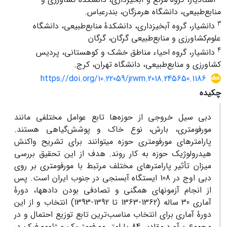
منابع‌طبیعی، دانشگاه هرمزگان، بندرعباس.
3
دانشیار، گروه آبخیزداری، دانشکدۀ منابع‌طبیعی، دانشگاه
علوم‌کشاورزی و منابع‌طبیعی گرگان، گرگان
4
دانشیار، گروه احیاء مناطق خشک و کوهستانی، پردیس
کشاورزی و منابع‌طبیعی، دانشگاه تهران، کرج.
https://doi.org/10.22059/jrwm.2018.245650.1186
چکیده
دبی سیل خروجی از حوزه‌ها تابع عوامل مختلفی مانند
مورفومتری، بارش، نوع خاک و پوشش‌گیاهی هستند.
پارامترهای مورفومتری حوزه می­توانند برای تشریح واکنش
هیدرولوژیک حوزه به کار روند. هدف از این تحقیق بررسی
میزان تأثیر پارامترهای مختلف مرتبط با مورفومتری بر روی
دبی اوج در 108 ایستگاه آب­سنجی در جنوب ایران است. پس
از انجام آزمون­های همگنی و تصادفی بودن داده­ها، دورۀ
آماری 30 ساله (1362-1363 تا 1392-1393) انتخاب و از این
دورۀ آماری برای انتخاب مناسب‌ترین تابع توزیع احتمال و در
مجموع برآورد مقادیر 84 پارامتر مورفومتریک و ژئومورفیک در