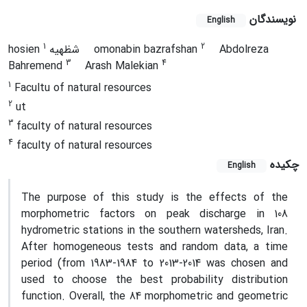
نویسندگان
English
1
2
Abdolreza
omonabin bazrafshan
hosien شظهیه
3
4
Bahremend
Arash Malekian
1
Facultu of natural resources
2
ut
3
faculty of natural resources
4
faculty of natural resources
چکیده
English
The purpose of this study is the effects of the
morphometric factors on peak discharge in 108
hydrometric stations in the southern watersheds, Iran.
After homogeneous tests and random data, a time
period (from 1983-1984 to 2013-2014 was chosen and
used to choose the best probability distribution
function. Overall, the 84 morphometric and geometric