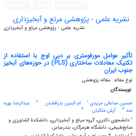
ورود به سامانه
ثبت نام
English
نشریه علمی - پژوهشی مرتع و آبخیزداری
نشریه علمی - پژوهشی مرتع و آبخیزداری
تأثیر عوامل مورفومتری بر دبی اوج با استفاده از
تکنیک معادلات ساختاری (PLS) در حوزه‌‌های آبخیز
جنوب ایران
نوع مقاله : مقاله پژوهشی
نویسندگان
2
1
حسین صادقی مزیدی
ام البنین بذرافشان
عبدالرضا بهره
4
3
مند
آرش ملکیان
1
دانشجوی دکتری، گروه مرتع و آبخیزداری، دانشکدۀ کشاورزی و
منابع‌طبیعی، دانشگاه هرمزگان، بندرعباس.
2
استادیار، گروه مرتع و آبخیزداری، دانشکدۀ کشاورزی و