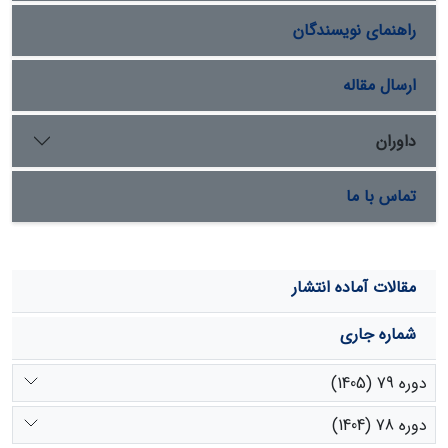
(P<0.01) تفاوت معنی‌دار وجود دارد. انرژی متابولیسمی مورد
راهنمای نویسندگان
نیاز روزانه دام در شرایط نگهداری (با افزودن 40 درصد انرژی به
آن به دلیل شرایط منطقه و فاصله از منابع آب) با دو روش
معادله ماف (1984) و جداول NRC (1985) تعیین شد. در روش
ارسال مقاله
اول، انرژی متابولیسمی مورد نیاز 97/10 مگاژول و در روش دوم
87/12 مگاژول به دست آمد. به طور کلی، آگاهی از نیازهای
داوران
غذایی روزانه برای مدیریت تغذیه دام ضروری است و باید در
تهیه طرح‌های مدیریتی به آن توجه شود.
تماس با ما
مقالات آماده انتشار
شماره جاری
دوره 79 (1405)
دوره 78 (1404)