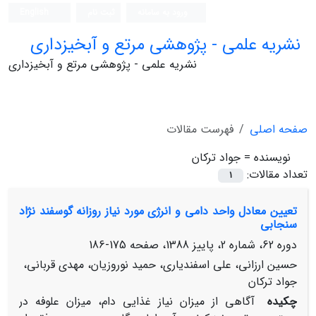
ورود به سامانه
ثبت نام
English
نشریه علمی - پژوهشی مرتع و آبخیزداری
نشریه علمی - پژوهشی مرتع و آبخیزداری
صفحه اصلی
فهرست مقالات
نویسنده =
جواد ترکان
تعداد مقالات:
1
تعیین معادل واحد دامی و انرژی مورد نیاز روزانه گوسفند نژاد
سنجابی
دوره 62، شماره 2، پاییز 1388، صفحه
175-186
حسین ارزانی، علی اسفندیاری، حمید نوروزیان، مهدی قربانی،
جواد ترکان
چکیده
آگاهی از میزان نیاز غذایی دام، میزان علوفه در