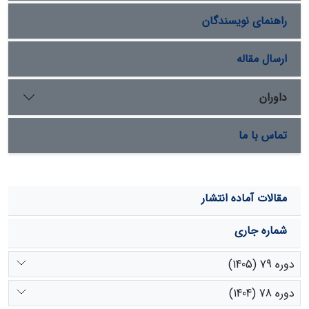
می‌کنند تا همواره سهم بیشتری به خود اختصاص دهند و با
راهنمای نویسندگان
کسب قدرت‌ اجتماعی، نقش مهمی در جامعه روستایی ایفا
نمایند. بررسی تغییرات 50 ساله‌ی قیمت? جاری آب نشان
می‌دهد،‌ این قیمت از نرخ تورم عمومی جامعه، پیروی نکرده
ارسال مقاله
است. در این بررسی نرخ افزایش قیمت آب جاری (نرخ رشد)،
12/0 درصد بدست آمد.
داوران
تماس با ما
مقالات آماده انتشار
شماره جاری
دوره 79 (1405)
دوره 78 (1404)