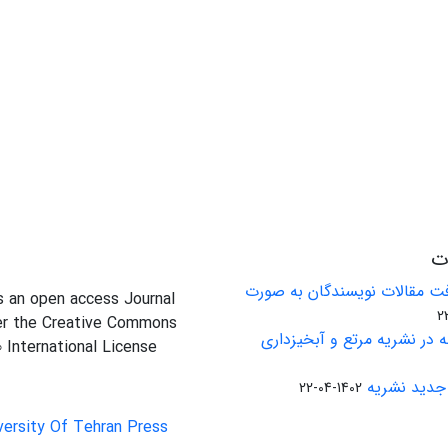
ات
ت مقالات نویسندگان به صورت
is an open access Journal
er the Creative Commons
 در نشریه مرتع و آبخیزداری
0 International License
جدید نشریه
1402-04-22
versity Of Tehran Press