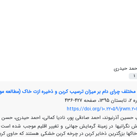
حمد حیدری
1
ی مختلف چرای دام بر میزان ترسیب کربن و ذخیره ازت خاک (مطالعه مور
427-436
https://doi.org/10.22059/jrwm.20
حسین آذرنیوند، احمد صادقی پور، نادیا کمالی، احمد حیدری، حسن 
یش نگرانی‏‏‏ها در زمینة گرمایش جهانی و تغییر اقلیم موجب شده اس
 خاک‏ها بزرگترین ذخایر کربن در چرخه کربن خشکی هستند که حاوی کرب