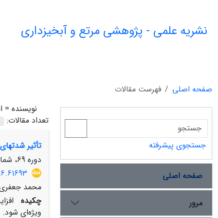
نشریه علمی - پژوهشی مرتع و آبخیزداری
صفحه اصلی
فهرست مقالات
نویسنده =
ا
تعداد مقالات:
جستجوی پیشرفته
تأثیر شدت‏ها
دوره 69، شماره 2، تابستان 1395، صفحه
16.61693
صفحه اصلی
محمد جعفری، 
چکیده
افزا
مرور
ویژه‌ای شود.