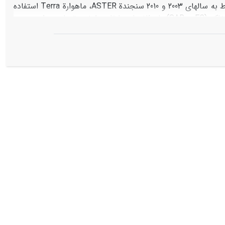
مروست (استان یزد)، به پایش شوری خاک اقدام شد. در این تحقیق از تصاویر مربوط به سال‏های 2003 و 2010 سنجندة ASTER، ماهوارة Terra استفاده
شد. با اجرای عملیات پیش‏پردازش و تشکیل و ارزیابی مدل رابطة مؤلفه‏های شوری خاک (EC و SAR) با مؤلفه‏های بازتاب طیفی، تصاویر برای هر دو
تغییرات آن در دورة زمانی مورد مطالعه محاسبه شد. نتایج
ة زمانی هفت‌ساله (2003 ـ 2010) از سطح اراضی غیر شور کاسته و بر مساحت اراضی شور افزوده شده است. این امر
بندی نقشة EC، برای تصویر سال 2003، 5
87
/
0 برآورد شد. همچنین، دقت طبقه‌بندی نقشة SAR برای تصویر به
0 و 77
0 به‌دست آمد. این تحقیق کارایی بالای تصاویر ASTER
/
/