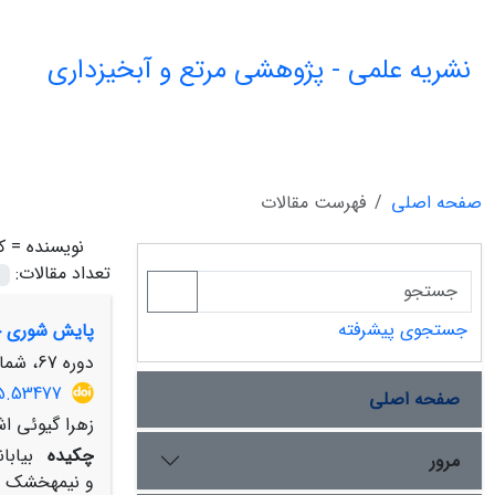
نشریه علمی - پژوهشی مرتع و آبخیزداری
صفحه اصلی
فهرست مقالات
نویسنده =
ک
تعداد مقالات:
جستجوی پیشرفته
پایش شوری خاک با استفاده از
دوره 67، شماره 4، زمستان 1393، صفحه
15.53477
صفحه اصلی
زهرا گیوئی ا
چکیده
بیاب
مرور
و نیمه‏خشک به