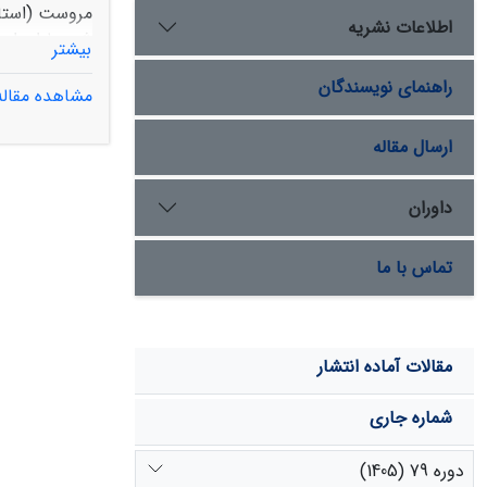
اطلاعات نشریه
بیشتر
مؤلفه به رو
راهنمای نویسندگان
مشاهده مقاله
بیانگر تخریب خا
درصد و برای تصو
ارسال مقاله
سال 2003، 5
87 درصد و برای تصویر سال 
را در زمینة 
داوران
تماس با ما
مقالات آماده انتشار
شماره جاری
دوره 79 (1405)