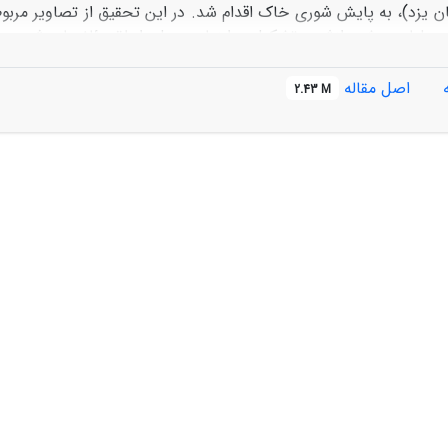
ش حداکثر احتمال طبقه‏بندی شد. سپس، مساحت هر طبقه و میزان 
به‌دست‌آمده نشان داد که در دور
اصل مقاله
2.43 M
ک و کاهش بازدهی اراضی و، در نهایت، پیشرفت بیابان‏زایی در منطقه است. دقت طبقه‌
یر سال 2010، 5
82 درصد و ضریب کاپای آن به‌ترتیب 83
0 و 76
/
/
/
2010، 5
87 درصد و ضریب کاپا به‌ترتیب 81
/
/
آشکارسازی تغییرات شوری خاک و مدیریت منابع طبیعی نشان می‏دهد.