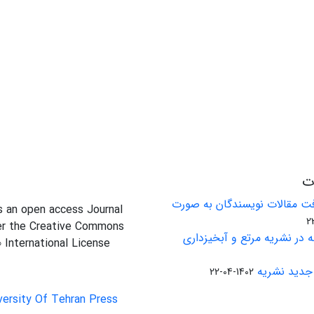
ات
ت مقالات نویسندگان به صورت
is an open access Journal
er the Creative Commons
 در نشریه مرتع و آبخیزداری
0 International License
جدید نشریه
1402-04-22
versity Of Tehran Press