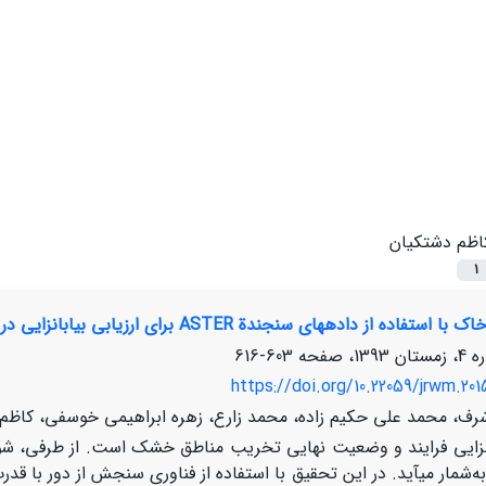
اظم دشتکیان
1
 داده‏های سنجندة ASTER برای ارزیابی بیابان‏زایی در دشت مروست، استان یزد
603-616
https://doi.org/10.22059/jrwm.20
شرف، محمد علی حکیم زاده، محمد زارع، زهره ابراهیمی خوسفی، کاظم
ان‏زایی فرایند و وضعیت نهایی تخریب مناطق خشک است. از طرفی، ش
‌شمار می‏آید. در این تحقیق با استفاده از فناوری سنجش از دور با قدرت