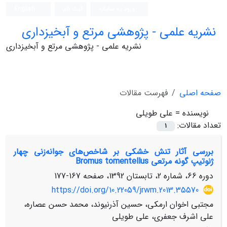
ورود به سامانه
ثبت نام
English
نشریه علمی - پژوهشی مرتع و آبخیزداری
نشریه علمی - پژوهشی مرتع و آبخیزداری
صفحه اصلی
فهرست مقالات
نویسنده =
علی طویلی
تعداد مقالات:
1
بررسی آثار تنش خشکی بر شاخص‌‌‌های جوانه‌زنی چهار
ژنوتیپ گونه مرتعی Bromus tomentellus
دوره 66، شماره 2، تابستان 1392، صفحه
167-177
https://doi.org/10.22059/jrwm.2013.35570
مجتبی اخوان ارمکی، حسین آذرنیوند، محمد حسن عصاره،
علی اشرف جعفری، علی طویلی