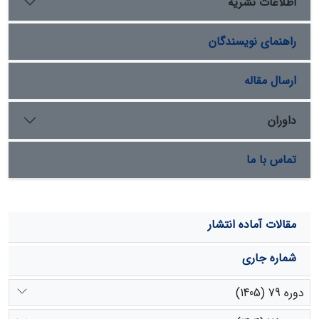
اطلاعات نشریه
از این نظر بر سایر ژنوتیپ‌ها برتری معنی‌داری داشت. از
پارامترهای مورد ارزیابی، طول گیاهچه و شاخص بنیة بذر
راهنمای نویسندگان
بیشترین واکنش را به تغییر پتانسیل آب نشان دادند. در بین
سطوح تنش خشکی، پتانسیل‌های 6- و 9- بار بهترین سطوح
جهت ارزیابی مقاومت به خشکی بودند.
ارسال مقاله
داوران
تماس با ما
مقالات آماده انتشار
شماره جاری
دوره 79 (1405)