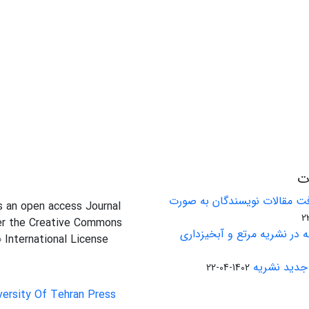
ات
ت مقالات نویسندگان به صورت
is an open access Journal
er the Creative Commons
 در نشریه مرتع و آبخیزداری
0 International License
جدید نشریه
1402-04-22
versity Of Tehran Press