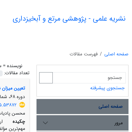
نشریه علمی - پژوهشی مرتع و آبخیزداری
صفحه اصلی
فهرست مقالات
نویسنده =
س
تعداد مقالات:
جستجوی پیشرفته
تعیین میزان 
دوره 68، شماره 1، بهار 1394، صفحه
15.53872
صفحه اصلی
محسن پادیاب
چکیده
ارزیا
مرور
مهم‌ترین مؤل