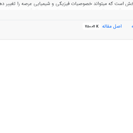
 است که می‏تواند خصوصیات فیزیکی و شیمیایی عرصه را تغییر دهد. 
ـ 15، 15 ـ 30، 30 ـ 45، و ۴۵ ـ ۶۰ سانتی‏متری از سطح خاک ع
اصل مقاله
780.07 K
ان داد ورود رسوبات به صورت عمقی در پروفیل‏های حفرشده تا عمق
کی و شیمیایی خاک تأثیرگذار باشد و از این عمق به بعد تأثیر پخ
تغییر خواهد کرد نفوذپذیری هر یک از لایه‏های مورد مطالعه است؛ ب
ی خاک به اصطلاح کور می‌شود و نفوذپذیری به شدت کاهش می‏یابد
نهشته‌شدن رسوبات در سطح (عمق 0 ـ 15 سانتی‏متری) لایه‏
رسوب نهشته‌شده در سطح نوارهای پخش و همچنین میزان نفوذ عمقی آن 
 عدم استفاده از این روش به صورت عملی و مؤثر تصمیم‏گیری کرد.