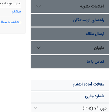
عمق عرصة پخش
اطلاعات نشریه
بیشتر
راهنمای نویسندگان
مشاهده مقاله
شد. نتایج نش
خصوصیات فیزی
ارسال مقاله
نوارهای پخش 
فرج لایه‏ها
داوران
تعیین میزان 
تماس با ما
سیلاب یا حتی
مقالات آماده انتشار
شماره جاری
دوره 79 (1405)