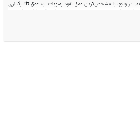
در واقع، با مشخص‌کردن عمق نفوذ رسوبات، به عمق تأثیرگذاری
پخش سیلاب بر ویژگی‏های خاک خواهیم رسید. به منظور تعیین اثر گسترش سیل بر میزان نفوذ رسوب به عمق عرصة پخش سیلاب گچساران از اعماق 0
رصه‏های پخش و شاهد نمونه‏برداری شد. کلیة نمونه‏ها با استفاده از روش الک خشک و
هیدرومتری دانه‏بندی شد. درصد دانه‏های رسوب با اندازة کمتر از دو میلی‌متر با آزمون دانکن و t مستقل برای 80 نمونة برداشت‌شده از نظر آماری بررسی
 سوم به طور مؤثر و کاملاً مشخص نمایان است و می‏تواند در
ش سیلاب ناچیز می‏شود. مهم‌ترین ویژگی‌ای که از سطح به عمق
ه طوری که با افزایش ذرات ریز نفوذی در عمق و مسدودشدن خلل و
؛ این حالت در سطح نوارهای پخش چشمگیرتر است و حتی پس از
ای سله‌بسته و سفالی ایجاد می‌شود و از نفوذ ذرات و حتی آب به عمق جلوگیری می‏کند. با
می‏توان برای بهبود کارایی و نگه‌داری آسان‏تر سیستم‏های پخش