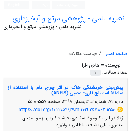
ورود به سامانه
ثبت نام
English
نشریه علمی - پژوهشی مرتع و آبخیزداری
نشریه علمی - پژوهشی مرتع و آبخیزداری
صفحه اصلی
فهرست مقالات
نویسنده =
هادی افرا
تعداد مقالات:
2
پیش‌بینی خردشدگی خاک در اثر چرای دام با استفاده از
سامانۀ استنتاج فازی- عصبی (ANFIS)
دوره 72، شماره 2، تابستان 1398، صفحه
557-568
https://doi.org/10.22059/jrwm.2019.255862.1250
ژیلا قربانی، کیومرث سفیدی، فرشاد کیوان بهجو، مهدی
معمری، علی اشرف سلطانی طولارود