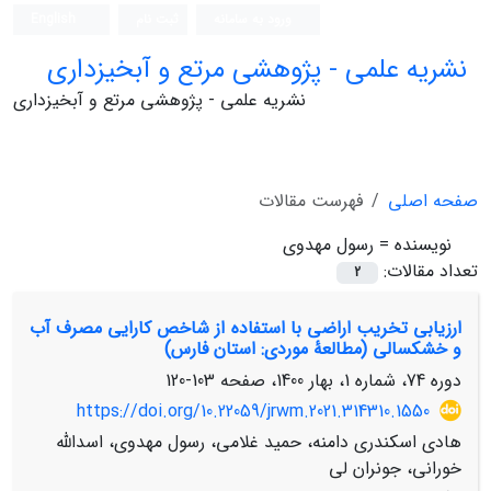
ورود به سامانه
ثبت نام
English
نشریه علمی - پژوهشی مرتع و آبخیزداری
نشریه علمی - پژوهشی مرتع و آبخیزداری
صفحه اصلی
فهرست مقالات
نویسنده =
رسول مهدوی
تعداد مقالات:
2
ارزیابی تخریب اراضی با استفاده از شاخص کارایی مصرف آب
و خشکسالی (مطالعۀ موردی: استان فارس)
دوره 74، شماره 1، بهار 1400، صفحه
103-120
https://doi.org/10.22059/jrwm.2021.314310.1550
هادی اسکندری دامنه، حمید غلامی، رسول مهدوی، اسدالله
خورانی، جونران لی