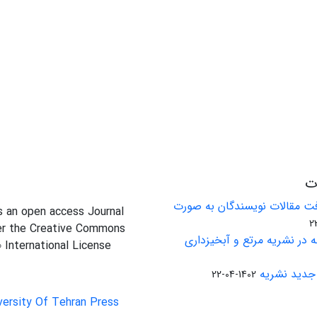
ات
ت مقالات نویسندگان به صورت
is an open access Journal
er the Creative Commons
 در نشریه مرتع و آبخیزداری
0 International License
جدید نشریه
1402-04-22
versity Of Tehran Press