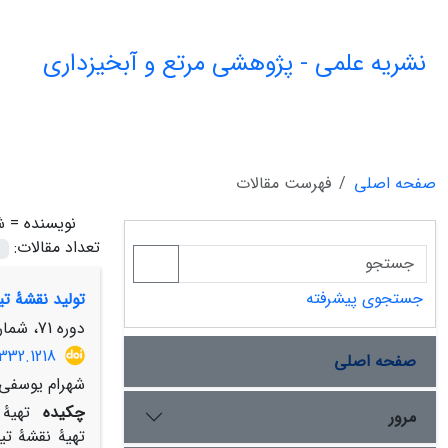
نشریه علمی - پژوهشی مرتع و آبخیزداری
صفحه اصلی
فهرست مقالات
نویسنده =
ش
تعداد مقالات:
جستجوی پیشرفته
تولید نقشۀ تی
دوره 71، شماره 3، پاییز 1397، صفحه
332.1218
صفحه اصلی
شهرام یوسفی 
چکیده
تهیۀ 
مرور