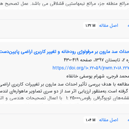
 مراتع منطقه جزء مراتع نیمه­استپی قشلاقی می باشد. عمل تصحیح هند
کسل انجام شد. تصحیح اتمسفری تصویر با استفاده از از روش تفریق ع
اصل مقاله
1.32 M
تیپ­های گیاهی حاصل از طبقه­بندی تصویر 
ز تفسیر بصری جهت تدقیق مرز نقشۀ تیپ­های گیاهی حاصله استفاده شود
احداث سد مارون بر مرفولوژی رودخانه و تغییر کاربری اراضی پایین‌دست
419-430
https://doi.org/10.22059/jrwm.2018.22
حمد فرجی، شهرام یوسفی خانقاه
طالعه با هدف بررسی تأثیر احداث سد مارون بر تغییرات کاربری اراضی 
سال 2014 و نقشه‌های توپوگرا­فی رقومی25000 :1 با
ENVI و ر
نخلستان و بایر به ترتیب با دقّت کلی 75% و 
ه‌زار و باغات، مناطق روستایی، نخلستان و مرتع افزایش ‌یافته و مس
اصل مقاله
1.04 M