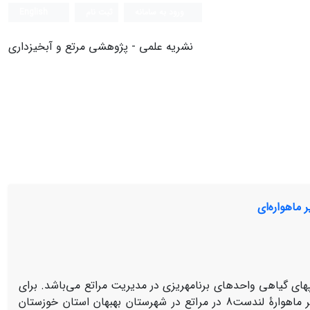
ورود به سامانه
ثبت نام
English
نشریه علمی - پژوهشی مرتع و آبخیزداری
 ماهواره‌ای
های گیاهی واحدهای برنامه­ریزی در مدیریت مراتع می‌باشد. برای
تهیۀ نقشۀ تیپ­های گیاهی مراتع با استفاده از الگوریتم­های مختلف طبقه­بندی تصویر ماهوارۀ لندست8 در مراتع در شهرستان بهبهان استان خوزستان