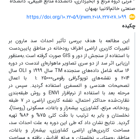
مربی گروه مرتع و آبخیزداری، دانشکدة منابع طبیعی، دانشگاه
صنعتی خاتم‌الانبیا بهبهان
https://doi.org/10.22059/jrwm.2018.227028.1099
چکیده
این مطالعه با هدف بررسی تأثیر احداث سد مارون بر
تغییرات کاربری اراضی اطراف رودخانه در مناطق پایین‌دست
با استفاده از سنجش ‌از دور و GIS صورت گرفته است.به‌منظور
ارزیابی اثر سد از دو سری تصاویر ماهواره‌ای لندست در دوره
16 ساله شامل داده‌های سنجنده TM سال 1999 و OLI سال
2014 و نقشه‌های توپوگرا­فی رقومی25000 :1 با اعمال
تصحیحات هندسی و اتمسفری استفاده گردید. سپس در
مرحله بعد با استفاده از نرم‌افزار ENVI و روش طبقه‌بندی
نظارت‌شده حداکثر احتمال، نقشه کاربری اراضی در 7 طبقه
رودخانه، مرتع، کشاورزی، بیشه‌زار و باغات، مسکونی (روستا)،
نخلستان و بایر به ترتیب با دقّت کلی 75% و 86% تهیه
گردید. نتایج نشان داد که طی این دوره به علت احداث سد،
مساحت کاربری‌های اراضی کشاورزی، بیشه‌زار و باغات،
مناطق روستایی، نخلستان و مرتع افزایش ‌یافته و مساحت