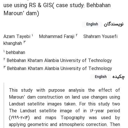
use using RS & GIS( case study: Behbahan
Maroun՚ dam)
نویسندگان
English
1
2
Azam Tayebi
Mohammad Faraji
Shahram Yousefi
3
khanghah
1
behbahan
2
Behbahan Khatam Alanbia University of Technology
3
Behbahan Khatam Alanbia University of Technology
چکیده
English
This study with purpose analysis the effect of
Maroun՚ dam construction on land use changes using
Landsat satellite images taken. For this study two
The Landsat satellite image of in 16-year period
(1999-2014) and maps Topography was used by
applying geometric and atmospheric correction. Then