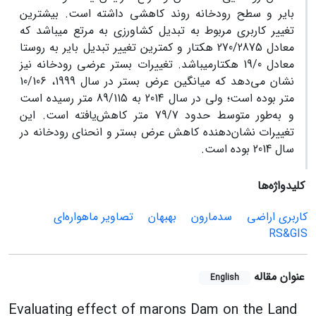
بایر و سطح رودخانه روند کاهشی داشته است. بیشترین
تغییر کاربری مربوط به تبدیل کشاورزی به مرتع می­باشد که
معادل 270/2875 هکتار و کمترین تغییر تبدیل بایر به روستا
معادل 19/0 هکتارمی­باشد. تغییرات بستر عرضی رودخانه نیز
نشان می‌دهد که میانگین عرض بستر در سال 1999، 10/106
متر بوده است؛ ولی در سال 2014 به 89/115 متر رسیده است
و به‌طور متوسط حدود 79/7 متر کاهش‌یافته است. این
تغییرات نشان‌دهنده کاهش عرض بستر و انحنای رودخانه در
سال 2014 بوده است.
کلیدواژه‌ها
کاربری اراضی
سدمارون
بهبهان
تصاویر ماهواره‌ای
RS&GIS
عنوان مقاله
English
Evaluating effect of marons Dam on the Land