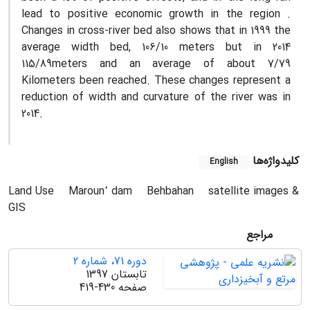
lead to positive economic growth in the region .
Changes in cross-river bed also shows that in 1999 the
average width bed, 106/10 meters but in 2014
115/89meters and an average of about 7/79
Kilometers been reached. These changes represent a
reduction of width and curvature of the river was in
2014.
کلیدواژه‌ها
English
Land Use
Maroun՚ dam
Behbahan
satellite images &
GIS
مراجع
دوره 71، شماره 2
تابستان 1397
صفحه
419-430