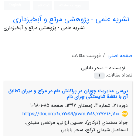
ورود به سامانه
ثبت نام
English
نشریه علمی - پژوهشی مرتع و آبخیزداری
نشریه علمی - پژوهشی مرتع و آبخیزداری
صفحه اصلی
فهرست مقالات
نویسنده =
سحر بابایی
تعداد مقالات:
1
بررسی مدیریت چوپان در پراکنش دام در مرتع و میزان تطابق
آن با نقشۀ شایستگی چرای دام
دوره 71، شماره 4، زمستان 1397، صفحه
1085-1098
https://doi.org/10.22059/jrwm.2018.227316.1100
جواد معتمدی (ترکان)، حسین ارزانی، مرتضی مفیدی،
اسماعیل شیدای کرکج، سحر بابایی