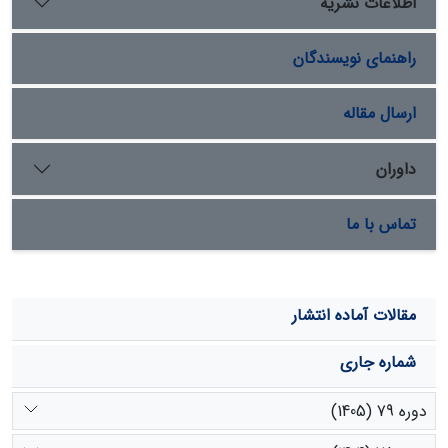
اطلاعات نشریه
بومی به­منظور هدایت مناسب گله و کاهش فشار چرای دام در
محدوده­هایی که بر مبنای معیارها و شاخص­های اکولوژیک،
راهنمای نویسندگان
شایستگی لازم برای چرا را ندارند، پیشنهاد می­شود.
ارسال مقاله
داوران
تماس با ما
مقالات آماده انتشار
شماره جاری
دوره 79 (1405)