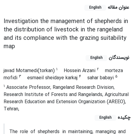
عنوان مقاله
English
Investigation the management of shepherds in
the distribution of livestock in the rangeland
and its compliance with the grazing suitability
map
نویسندگان
English
1
2
javad Motamedi(torkan)
Hossein Arzani
morteza
3
4
5
mofidi
esmaeil sheidaye karkaj
sahar babayi
1
Associate Professor, Rangeland Research Division,
Research Institute of Forests and Rangelands, Agricultural
Research Education and Extension Organization (AREEO),
Tehran,
چکیده
English
The role of shepherds in maintaining, managing and