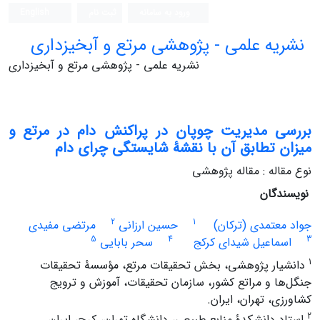
ورود به سامانه
ثبت نام
English
نشریه علمی - پژوهشی مرتع و آبخیزداری
نشریه علمی - پژوهشی مرتع و آبخیزداری
بررسی مدیریت چوپان در پراکنش دام در مرتع و
میزان تطابق آن با نقشۀ شایستگی چرای دام
نوع مقاله : مقاله پژوهشی
نویسندگان
2
1
جواد معتمدی (ترکان)
حسین ارزانی
مرتضی مفیدی
5
4
3
اسماعیل شیدای کرکج
سحر بابایی
1
دانشیار پژوهشی، بخش تحقیقات مرتع، مؤسسۀ تحقیقات
جنگل‌ها و مراتع کشور، سازمان تحقیقات، آموزش و ترویج
کشاورزی، تهران، ایران.
2
استاد دانشکدۀ منابع طبیعی، دانشگاه تهران، کرج، ایران.