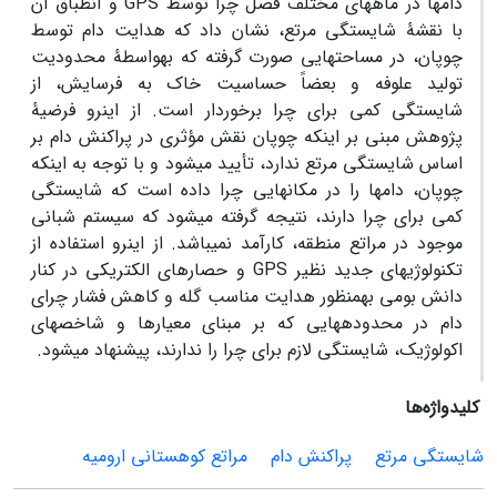
دام­ها در ماه­های مختلف فصل چرا توسط GPS و انطباق آن
با نقشۀ شایستگی مرتع، نشان داد که هدایت دام توسط
چوپان، در مساحت­هایی صورت گرفته که به­واسطۀ محدودیت
تولید علوفه و بعضاً حساسیت خاک به فرسایش، از
شایستگی کمی برای چرا برخوردار است. از این­رو فرضیۀ
پژوهش مبنی بر اینکه چوپان نقش مؤثری در پراکنش دام بر
اساس شایستگی مرتع ندارد، تأیید می­شود و با توجه به اینکه
چوپان، دام­ها را در مکان­هایی چرا داده است که شایستگی
کمی برای چرا دارند، نتیجه گرفته می­شود که سیستم شبانی
موجود در مراتع منطقه، کارآمد نمی­باشد. از این­رو استفاده از
تکنولوژی­های جدید نظیر GPS و حصارهای الکتریکی در کنار
دانش بومی به­منظور هدایت مناسب گله و کاهش فشار چرای
دام در محدوده­هایی که بر مبنای معیارها و شاخص­های
اکولوژیک، شایستگی لازم برای چرا را ندارند، پیشنهاد می­شود.
کلیدواژه‌ها
شایستگی مرتع
پراکنش دام
مراتع کوهستانی ارومیه