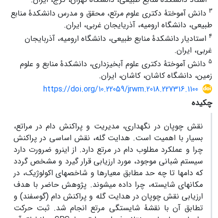
3
دانش آموختۀ دکتری علوم مرتع، محقق و مدرس دانشکدۀ منابع
طبیعی، دانشگاه ارومیه، آذریایجان غربی، ایران.
4
استادیار دانشکدۀ منابع طبیعی، دانشگاه ارومیه، آذربایجان
غربی، ایران.
5
دانش آموختۀ دکتری علوم آبخیزداری، دانشکدۀ منابع و علوم
زمین، دانشگاه کاشان، کاشان، ایران.
https://doi.org/10.22059/jrwm.2018.227316.1100
چکیده
نقش چوپان در نگهداری، مدیریت و پراکنش دام در مراتع،
بسیار با اهمیت است. هدایت گله، نقش اساسی در پراکنش
چرا و عملکرد مطلوب دام در مرتع دارد. از این­رو ضرورت دارد
سیستم شبانی موجود، مورد ارزیابی قرار گیرد و مشخص گردد
که دام­ها تا چه حد مطابق معیارها و شاخص­های اکولوژیک، در
مکان­های شایسته، چرا داده می­شوند. پژوهش حاضر با هدف
ارزیابی نقش چوپان در هدایت گله و پراکنش دام (گوسفند) و
تطابق آن با نقشۀ شایستگی مرتع انجام شد. ثبت حرکت