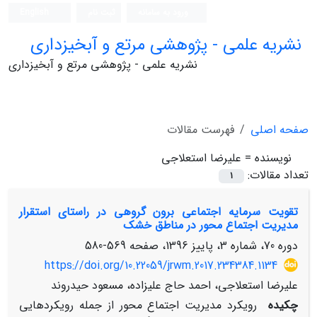
ورود به سامانه
ثبت نام
English
نشریه علمی - پژوهشی مرتع و آبخیزداری
نشریه علمی - پژوهشی مرتع و آبخیزداری
صفحه اصلی
فهرست مقالات
نویسنده =
علیرضا استعلاجی
تعداد مقالات:
1
تقویت سرمایه اجتماعی برون گروهی در راستای استقرار
مدیریت اجتماع محور در مناطق خشک
دوره 70، شماره 3، پاییز 1396، صفحه
569-580
https://doi.org/10.22059/jrwm.2017.234384.1134
علیرضا استعلاجی، احمد حاج علیزاده، مسعود حیدروند
چکیده
رویکرد مدیریت اجتماع محور از جمله رویکردهایی