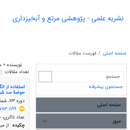
نشریه علمی - پژوهشی مرتع و آبخیزداری
صفحه اصلی
فهرست مقالات
نویسنده =
س
تعداد مقالات:
جستجوی پیشرفته
حوضۀ سد شیر
دوره 73، شماره 4، زمستان 1399، صفحه
صفحه اصلی
783.1199
عماد ذاکری، 
مرور
چکیده