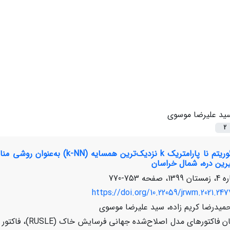
ید علیرضا موسوی
2
ین دره، شمال خراسان
753-770
https://doi.org/10.22059/jrwm.2021.247
حمیدرضا کریم زاده، سید علیرضا موسوی