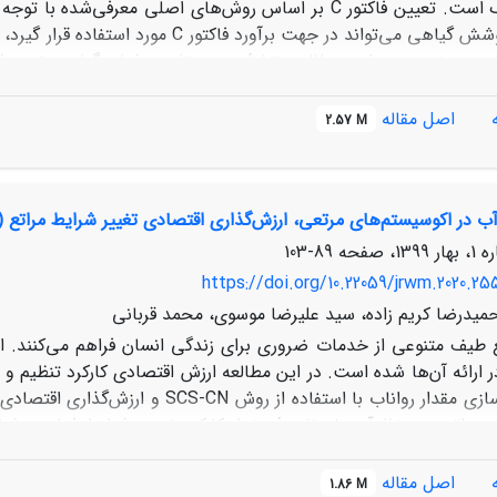
فرسایش خاک است. تعیین فاکتور C بر اساس روش‌های اصلی م
روش نقشۀ پوشش گیاهی می‌تواند در جهت 
اصل مقاله
2.57 M
کلی (3/83 درصد) و ضریب کاپا (9/75 درصد) نسبت به د
آب در اکوسیستم‌های مرتعی، ارزش‌گذاری اقتصادی تغییر شرایط مراتع (
ند نقشه درصد پوشش گیاهی را با دقت بالاتری برآورد نماید.
89-103
https://doi.org/10.22059/jrwm.2020.255
حمیدرضا کریم زاده، سید علیرضا موسوی، محمد قربانی
ع طیف متنوعی از خدمات ضروری برای زندگی انسان فراهم می‌کنند. ا
 ارائه آن‌ها شده است. در این مطالعه ارزش اقتصادی کارکرد تنظیم و 
گردید. کمی سازی مقدار رواناب با است
مراتع در حفظ آب با مقایسۀ مقدار کارکرد تحت شرایط فعلی پوشش
در کنترل رواناب سطحی با در نظر گرفتن سه سناریوی فرضی دیگر و سپس
رار گرفت. نتایج به‌دست‌آمده نشان داد که نقش پوشش گیاهی مراتع در تن
اصل مقاله
1.86 M