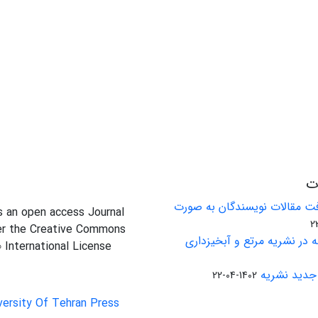
ات
ت مقالات نویسندگان به صورت
is an open access Journal
er the Creative Commons
 در نشریه مرتع و آبخیزداری
0 International License
جدید نشریه
1402-04-22
versity Of Tehran Press