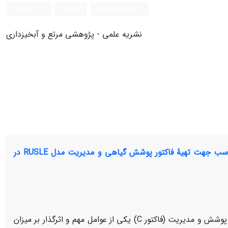
ورود به سامانه
ثبت نام
English
نشریه علمی - پژوهشی مرتع و آبخیزداری
‌‌‌استفاده از الگوریتم نا پارامتریک k نزدیک‌ترین همسایه (k-NN) به‌عنوان روشی مناسب جهت تهیۀ فاکتور پوشش گیاهی و مدیریت مدل RUSLE در
از میان فاکتورهای مدل اصلاح‌شده جهانی فرسایش خاک (RUSLE)، فاکتور پوشش و مدیریت (فاکتور C) یکی از عوامل مهم و اثرگذار بر میزان